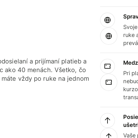
Sprav
Svoje
ruke 
prevá
dosielaní a prijímaní platieb a
Medz
iac ako 40 menách. Všetko, čo
Pri p
, máte vždy po ruke na jednom
nebud
kurzo
trans
Posie
ušetr
Vaše