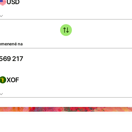
USD
emenené na
XOF