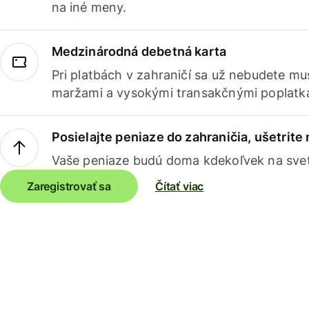
na iné meny.
Medzinárodná debetná karta
Pri platbách v zahraničí sa už nebudete m
maržami a vysokými transakčnými poplatk
Posielajte peniaze do zahraničia, ušetrite
Vaše peniaze budú doma kdekoľvek na sve
Zaregistrovať sa
Čítať viac