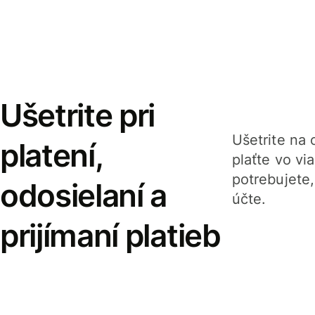
Ušetrite pri
Ušetrite na o
platení,
plaťte vo v
potrebujete
odosielaní a
účte.
prijímaní platieb