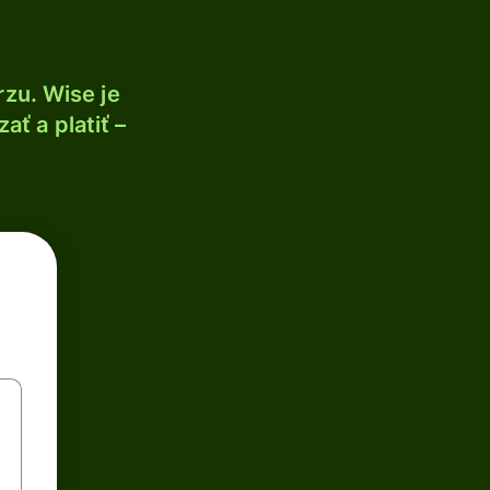
zu. Wise je
ť a platiť –