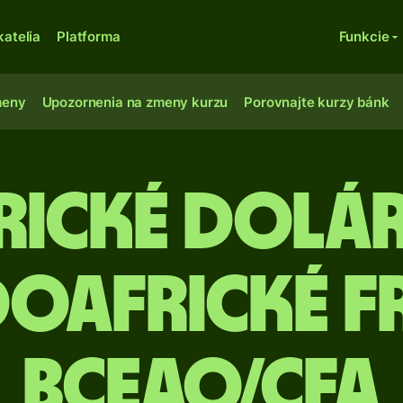
katelia
Platforma
Funkcie
meny
Upozornenia na zmeny kurzu
Porovnajte kurzy bánk
rické dolár
oafrické 
BCEAO/CFA