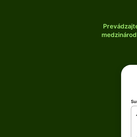
Prevádzajt
medzinárodn
Su