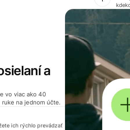
kdeko
osielaní a
ťte vo viac ako 40
 ruke na jednom účte.
ete ich rýchlo prevádzať