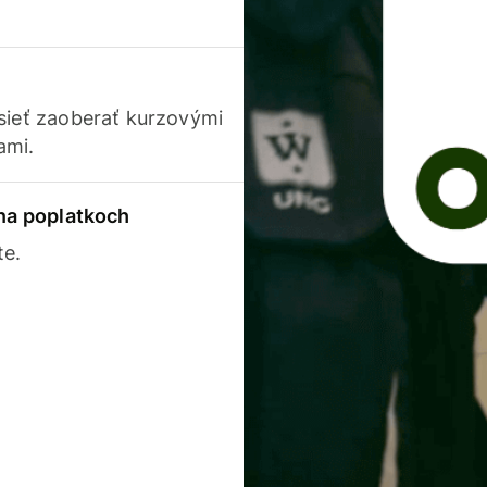
usieť zaoberať kurzovými
ami.
 na poplatkoch
te.