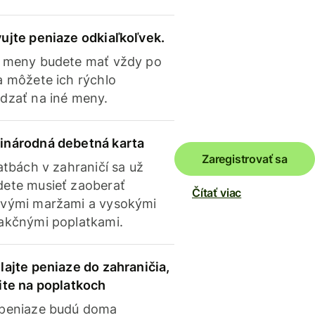
ujte peniaze odkiaľkoľvek.
 meny budete mať vždy po
a môžete ich rýchlo
dzať na iné meny.
inárodná debetná karta
Zaregistrovať sa
latbách v zahraničí sa už
ete musieť zaoberať
Čítať viac
vými maržami a vysokými
akčnými poplatkami.
lajte peniaze do zahraničia,
ite na poplatkoch
 peniaze budú doma