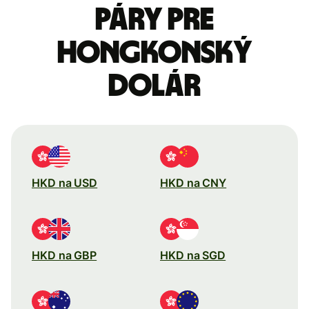
páry pre
Hongkonský
dolár
HKD na USD
HKD na CNY
HKD na GBP
HKD na SGD