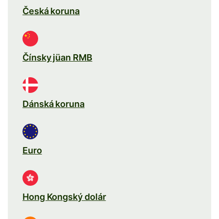
Česká koruna
Čínsky jüan RMB
Dánská koruna
Euro
Hong Kongský dolár