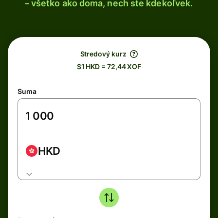
– všetko ako doma, nech ste kdekoľvek.
Stredový kurz
$1 HKD = 72,44 XOF
Suma
HKD