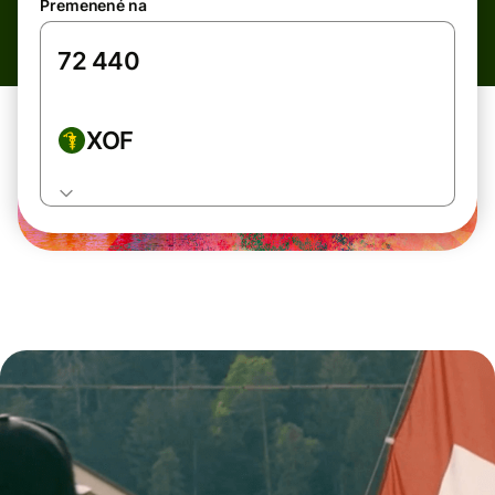
Premenené na
XOF