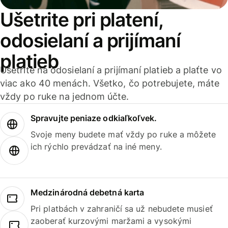
Ušetrite pri platení,
odosielaní a prijímaní
platieb
Ušetrite na odosielaní a prijímaní platieb a plaťte vo
viac ako 40 menách. Všetko, čo potrebujete, máte
vždy po ruke na jednom účte.
Spravujte peniaze odkiaľkoľvek.
Svoje meny budete mať vždy po ruke a môžete
ich rýchlo prevádzať na iné meny.
Medzinárodná debetná karta
Pri platbách v zahraničí sa už nebudete musieť
zaoberať kurzovými maržami a vysokými