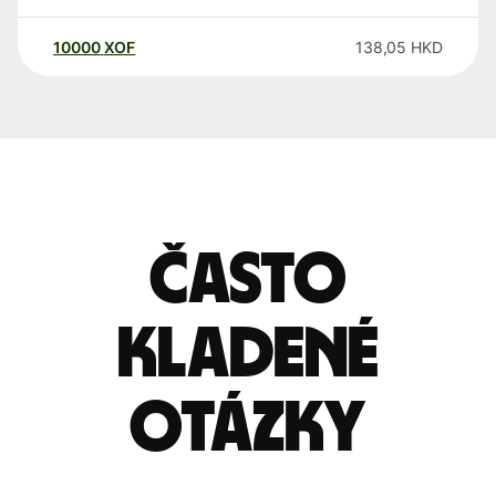
10000
XOF
138,05
HKD
Často
kladené
otázky