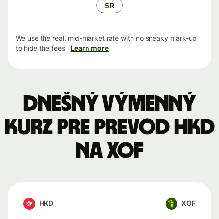
5 R
We use the real, mid-market rate with no sneaky mark-up
to hide the fees.
Learn more
Dnešný výmenný
kurz pre prevod HKD
na XOF
HKD
XOF