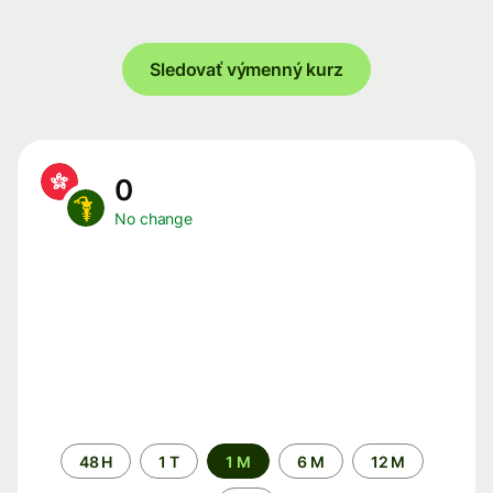
Sledovať výmenný kurz
0
No change
Time
48 H
1 T
1 M
6 M
12 M
period