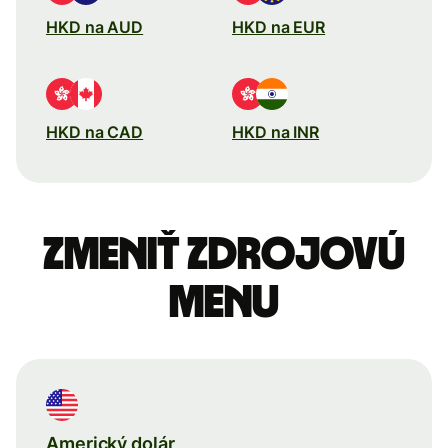
HKD na AUD
HKD na EUR
HKD na CAD
HKD na INR
Zmeniť zdrojovú
menu
Americký dolár