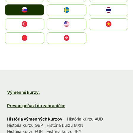
Slovensko
Ruoŧŧa
ไทย
Türkiye
United States
Vietnam
中国
中國香港特別行政區
Výmenné kurzy:
Prevod peňazí do zahraničia:
História výmenných kurzov:
História kurzu AUD
História kurzu GBP
História kurzu MXN
História kurzu EUR
História kurzu JPY