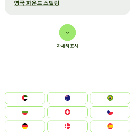
영국 파운드 스털링
자세히 표시
الإمارات العربية المتحدة
Australia
Brazil
България
Switzerland
Czechia
Deutschland
Denmark
España