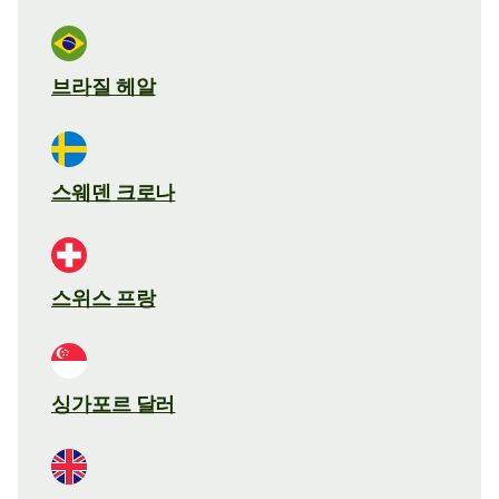
브라질 헤알
스웨덴 크로나
스위스 프랑
싱가포르 달러