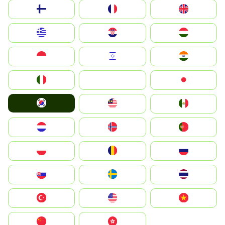
Suomi
France
United Kingdom
Greece
Hrvatska
Magyarország
Indonesia
Israel
India
Italia
JA
Japan
South Korea
Malay
Mexico
Nederland
Norge
Portugal
Polska
România
Россия
Slovensko
Ruoŧŧa
ไทย
Türkiye
United States
Vietnam
中国
中國香港特別行政區