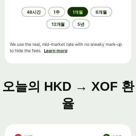
기
48시간
1주
1개월
6개월
간
12개월
5년
We use the real, mid-market rate with no sneaky mark-up
to hide the fees.
Learn more
오늘의 HKD → XOF 환
율