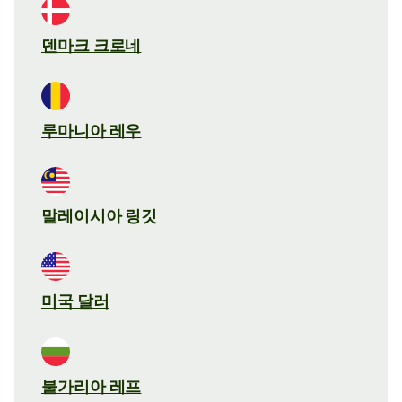
덴마크 크로네
루마니아 레우
말레이시아 링깃
미국 달러
불가리아 레프