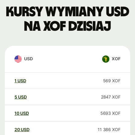
Kursy wymiany USD
na XOF dzisiaj
USD
XOF
1
USD
569
XOF
5
USD
2847
XOF
10
USD
5693
XOF
20
USD
11 386
XOF