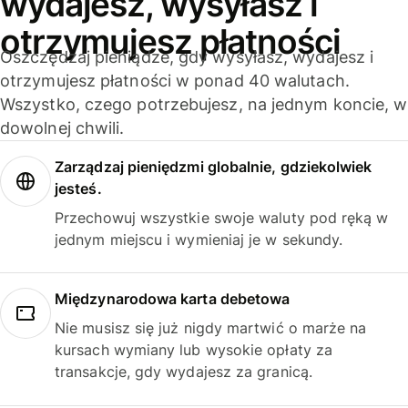
wydajesz, wysyłasz i
otrzymujesz płatności
Oszczędzaj pieniądze, gdy wysyłasz, wydajesz i
otrzymujesz płatności w ponad 40 walutach.
Wszystko, czego potrzebujesz, na jednym koncie, w
dowolnej chwili.
Zarządzaj pieniędzmi globalnie, gdziekolwiek
jesteś.
Przechowuj wszystkie swoje waluty pod ręką w
jednym miejscu i wymieniaj je w sekundy.
Międzynarodowa karta debetowa
Nie musisz się już nigdy martwić o marże na
kursach wymiany lub wysokie opłaty za
transakcje, gdy wydajesz za granicą.