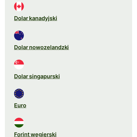
Dolar kanadyjski
Dolar nowozelandzki
Dolar singapurski
Euro
Forint węgierski