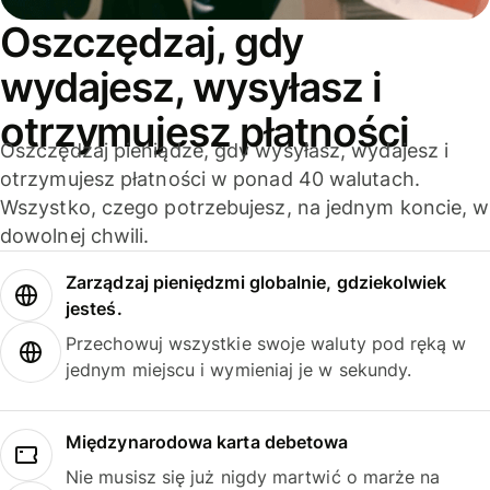
Oszczędzaj, gdy
wydajesz, wysyłasz i
otrzymujesz płatności
Oszczędzaj pieniądze, gdy wysyłasz, wydajesz i
otrzymujesz płatności w ponad 40 walutach.
Wszystko, czego potrzebujesz, na jednym koncie, w
dowolnej chwili.
Zarządzaj pieniędzmi globalnie, gdziekolwiek
jesteś.
Przechowuj wszystkie swoje waluty pod ręką w
jednym miejscu i wymieniaj je w sekundy.
Międzynarodowa karta debetowa
Nie musisz się już nigdy martwić o marże na