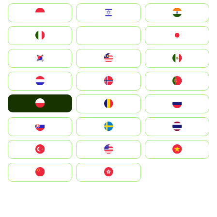
Indonesia
Israel
India
Italia
JA
Japan
South Korea
Malay
Mexico
Nederland
Norge
Portugal
Polska
România
Россия
Slovensko
Ruoŧŧa
ไทย
Türkiye
United States
Vietnam
中国
中國香港特別行政區