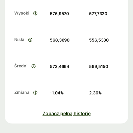
Wysoki
576,9570
577,7320
Niski
568,3690
556,5330
Średni
573,4664
569,5150
Zmiana
-1.04
%
2.30
%
Zobacz pełną historię