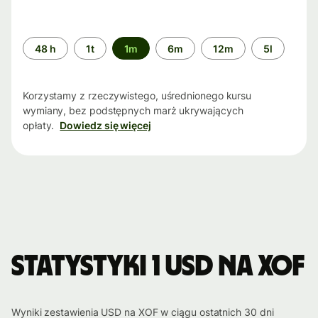
Przedział
48 h
1t
1m
6m
12m
5l
czasu
Korzystamy z rzeczywistego, uśrednionego kursu
wymiany, bez podstępnych marż ukrywających
opłaty.
Dowiedz się więcej
Statystyki 1 USD na XOF
Wyniki zestawienia USD na XOF w ciągu ostatnich 30 dni