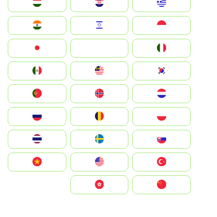
Greece
Hrvatska
Magyarország
Indonesia
Israel
India
Italia
JA
Japan
South Korea
Malay
Mexico
Nederland
Norge
Portugal
Polska
România
Россия
Slovensko
Ruoŧŧa
ไทย
Türkiye
United States
Vietnam
中国
中國香港特別行政區