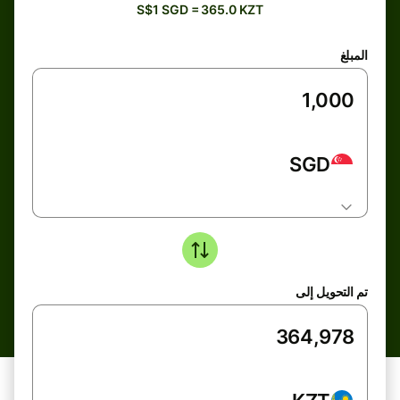
S$1 SGD = 365.0 KZT
المبلغ
SGD
تم التحويل إلى