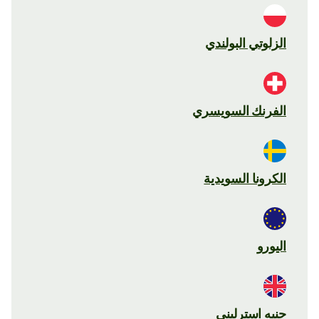
الزلوتي البولندي
الفرنك السويسري
الكرونا السويدية
اليورو
جنيه استرليني