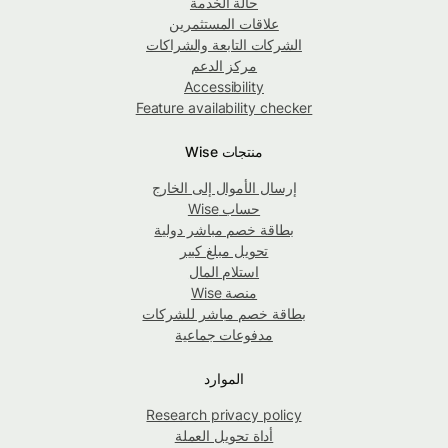
حالة الخدمة
علاقات المستثمرين
الشركات التابعة والشراكات
مركز الدعم
Accessibility
Feature availability checker
منتجات Wise
إرسال الأموال إلى الخارج
حساب Wise
بطاقة خصم مباشر دولية
تحويل مبلغ كبير
استلام المال
منصة Wise
بطاقة خصم مباشر للشركات
مدفوعات جماعية
الموارد
Research privacy policy
أداة تحويل العملة