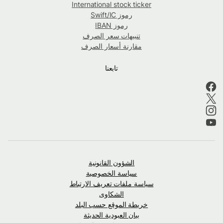
International stock ticker
رموز Swift/IC
رموز IBAN
تنبيهات سعر الصرف
مقارنة أسعار الصرف
تابعنا
الشؤون القانونية
سياسة الخصوصية
سياسة ملفات تعريف الارتباط
الشكاوى
خريطة الموقع حسب البلد
بيان العبودية الحديثة