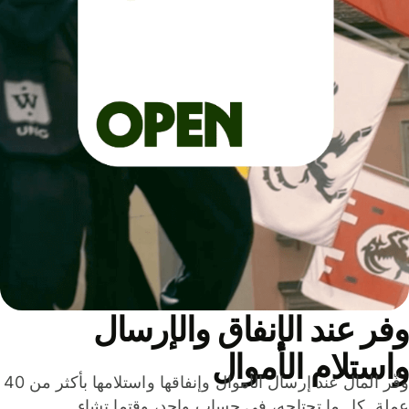
ر عند الإنفاق والإرسال
ستلام الأموال
وفّر المال عند إرسال الأموال وإنفاقها واستلامها بأكثر من 40
لة. كل ما تحتاجه، في حساب واحد، وقتما تشاء.