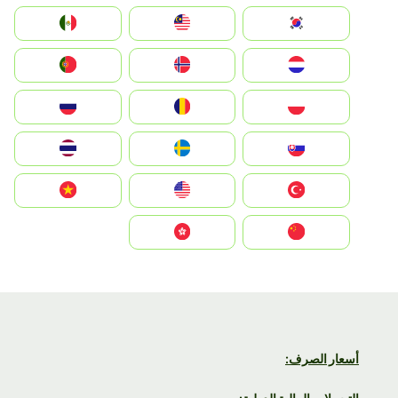
South Korea
Malay
Mexico
Nederland
Norge
Portugal
Polska
România
Россия
Slovensko
Ruoŧŧa
ไทย
Türkiye
United States
Vietnam
中国
中國香港特別行政區
أسعار الصرف: