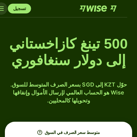
تسجيل
500 تينغ كازاخستاني
إلى دولار سنغافوري
حوّل KZT إلى SGD بسعر الصرف المتوسط للسوق.
Wise هو الحساب العالمي لإرسال الأموال وإنفاقها
وتحويلها كالمحليين.
متوسط ​​سعر الصرف في السوق