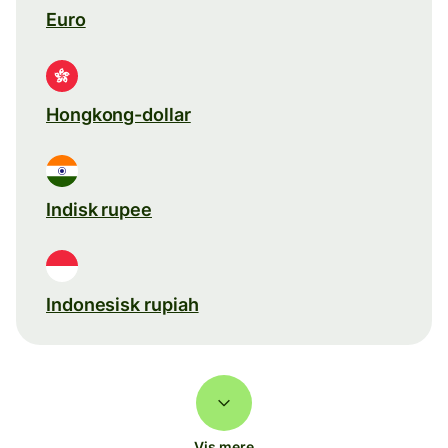
Euro
Hongkong-dollar
Indisk rupee
Indonesisk rupiah
Vis mere