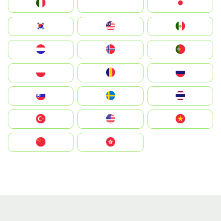
Italia
JA
Japan
South Korea
Malay
Mexico
Nederland
Norge
Portugal
Polska
România
Россия
Slovensko
Ruoŧŧa
ไทย
Türkiye
United States
Vietnam
中国
中國香港特別行政區