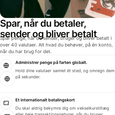
Spar, når du betaler,
sender og bliver betalt
Spar penge, når du sender, bruger og bliver betalt i
over 40 valutaer. Alt hvad du behøver, på én konto,
når du har brug for det.
Administrer penge på farten globalt.
Hold dine valutaer samlet ét sted, og omregn dem
på sekunder.
Et internationalt betalingskort
Du skal aldrig bekymre dig om vekselkurstillæg
eller høje transaktionsgebyrer, når du bruger