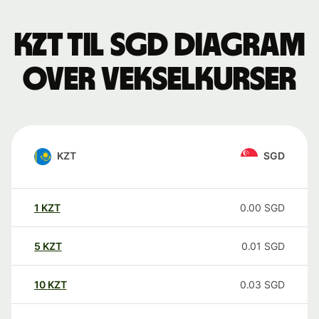
KZT til SGD Diagram
over vekselkurser
KZT
SGD
1
KZT
0.00
SGD
5
KZT
0.01
SGD
10
KZT
0.03
SGD