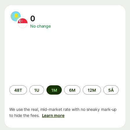
0
No change
Time
48T
1U
1M
6M
12M
5Å
period
We use the real, mid-market rate with no sneaky mark-up
to hide the fees.
Learn more