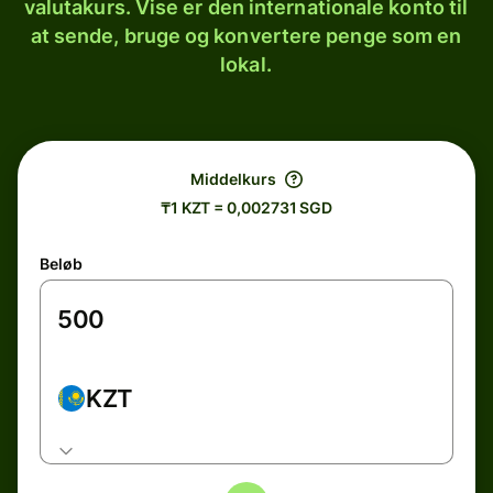
valutakurs. Vise er den internationale konto til
at sende, bruge og konvertere penge som en
lokal.
Middelkurs
₸1 KZT = 0,002731 SGD
Beløb
KZT