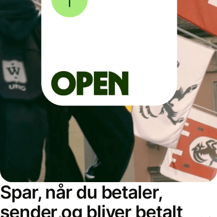
Spar, når du betaler,
sender og bliver betalt