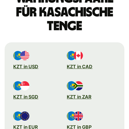
für kasachische
Tenge
KZT in USD
KZT in CAD
KZT in SGD
KZT in ZAR
KZT in EUR
KZT in GBP