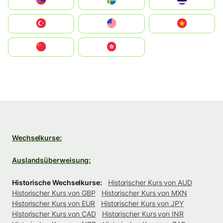
Slovensko
Ruoŧŧa
ไทย
Türkiye
United States
Vietnam
中国
中國香港特別行政區
Wechselkurse:
Auslandsüberweisung:
Historische Wechselkurse:
Historischer Kurs von AUD
Historischer Kurs von GBP
Historischer Kurs von MXN
Historischer Kurs von EUR
Historischer Kurs von JPY
Historischer Kurs von CAD
Historischer Kurs von INR