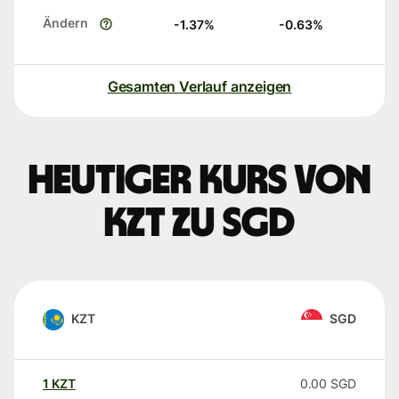
Ändern
-1.37
%
-0.63
%
Gesamten Verlauf anzeigen
Heutiger Kurs von
KZT zu SGD
KZT
SGD
1
KZT
0.00
SGD