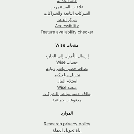
حالة الخدمة
علاقات المستثمرين
الشركات التابعة والشراكات
مركز الدعم
Accessibility
Feature availability checker
منتجات Wise
إرسال الأموال إلى الخارج
حساب Wise
بطاقة خصم مباشر دولية
تحويل مبلغ كبير
استلام المال
منصة Wise
بطاقة خصم مباشر للشركات
مدفوعات جماعية
الموارد
Research privacy policy
أداة تحويل العملة