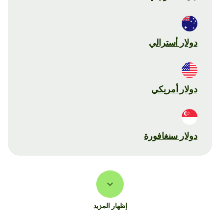
دولار أسترالي
دولار أمريكي
دولار سنغافورة
إظهار المزيد