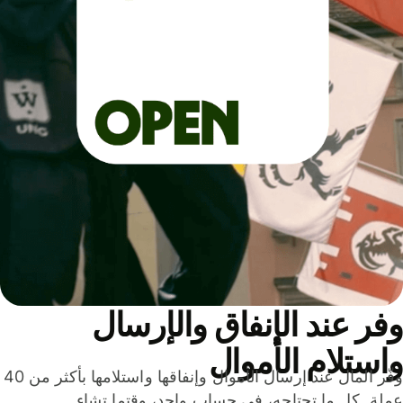
ر عند الإنفاق والإرسال
ستلام الأموال
وفّر المال عند إرسال الأموال وإنفاقها واستلامها بأكثر من 40
لة. كل ما تحتاجه، في حساب واحد، وقتما تشاء.