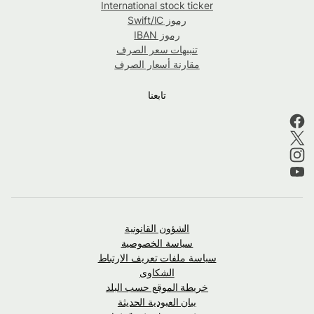
International stock ticker
رموز Swift/IC
رموز IBAN
تنبيهات سعر الصرف
مقارنة أسعار الصرف
تابعنا
الشؤون القانونية
سياسة الخصوصية
سياسة ملفات تعريف الارتباط
الشكاوى
خريطة الموقع حسب البلد
بيان العبودية الحديثة