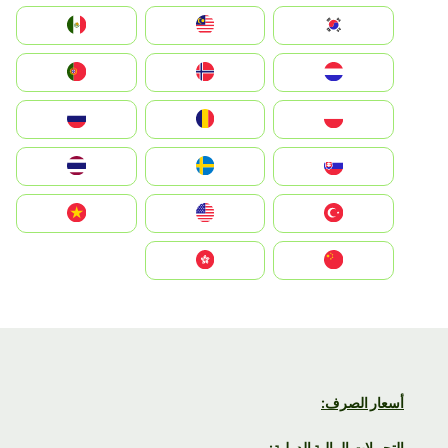
South Korea
Malay
Mexico
Nederland
Norge
Portugal
Polska
România
Россия
Slovensko
Ruoŧŧa
ไทย
Türkiye
United States
Vietnam
中国
中國香港特別行政區
أسعار الصرف:
التحويلات المالية الدولية: