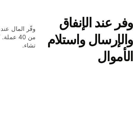
وفر عند الإنفاق
وفّر المال عند 
والإرسال واستلام
من 40 عم
تشاء.
الأموال