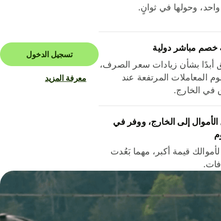
احد، وحولها في ثوانٍ.
 خصم مباشر دولية
تسجيل الدخول
ق أبدًا بشأن زيادات سعر الصرف،
م المعاملات المرتفعة عند
معرفة المزيد
ق في الخارج.
لأموال إلى الخارج، ووفر في
م
أموالك قيمة أكبر، مهما بَعُدت
فات.