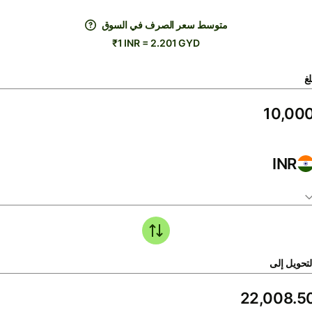
متوسط ​​سعر الصرف في السوق
₹1 INR = 2.201 GYD
لغ
INR
لتحويل إلى