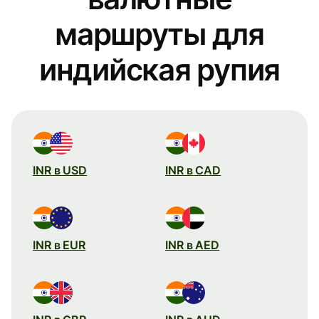
маршруты для
индийская рупия
INR в USD
INR в CAD
INR в EUR
INR в AED