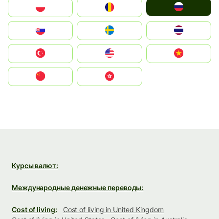
Россия
Polska
România
Slovensko
Ruoŧŧa
ไทย
Türkiye
United States
Vietnam
中国
中國香港特別行政區
Курсы валют:
Международные денежные переводы:
Cost of living:
Cost of living in United Kingdom