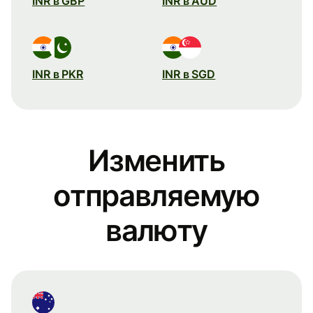
INR в GBP
INR в AUD
INR в PKR
INR в SGD
Изменить
отправляемую
валюту