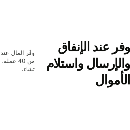
وفر عند الإنفاق
وفّر المال عند 
والإرسال واستلام
من 40 عم
تشاء.
الأموال