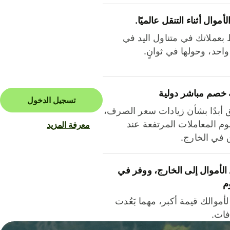
لأموال أثناء التنقل عالميًا.
بعملاتك في متناول اليد في
احد، وحولها في ثوانٍ.
 خصم مباشر دولية
تسجيل الدخول
ق أبدًا بشأن زيادات سعر الصرف،
م المعاملات المرتفعة عند
معرفة المزيد
ق في الخارج.
لأموال إلى الخارج، ووفر في
م
أموالك قيمة أكبر، مهما بَعُدت
فات.