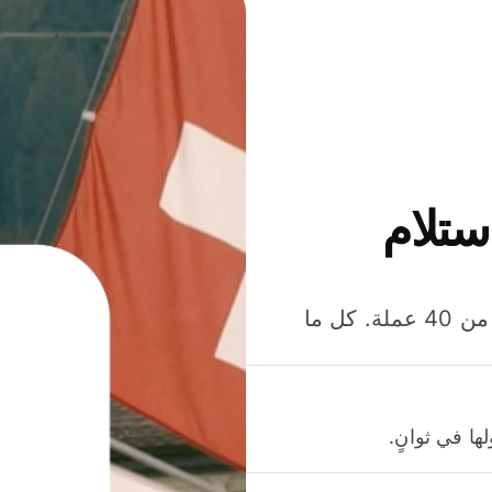
ستلام
وفّر المال عند إرسال الأموال وإنفاقها واستلامها بأكثر من 40 عملة. كل ما
ا في ثوانٍ.