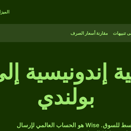
الميز
 تنبيهات
مقارنة أسعار الصرف
وبية إندونيسية إ
بولندي
حوّل IDR إلى PLN بسعر الصرف المتوسط للسوق. Wise هو الحساب العالمي لإرسال