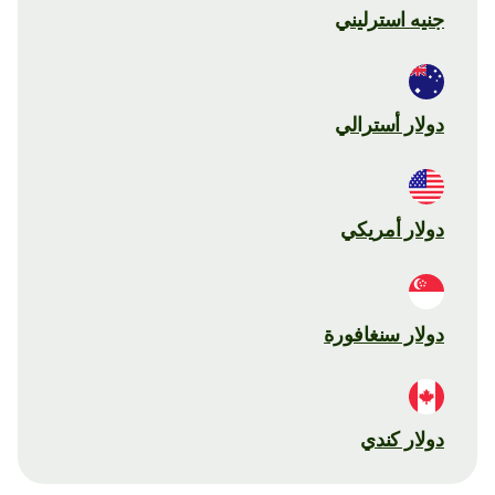
جنيه استرليني
دولار أسترالي
دولار أمريكي
دولار سنغافورة
دولار كندي