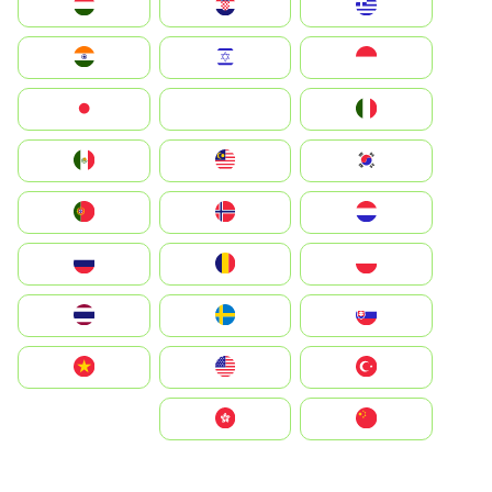
Greece
Hrvatska
Magyarország
Indonesia
Israel
India
Italia
JA
Japan
South Korea
Malay
Mexico
Nederland
Norge
Portugal
Polska
România
Россия
Slovensko
Ruoŧŧa
ไทย
Türkiye
United States
Vietnam
中国
中國香港特別行政區