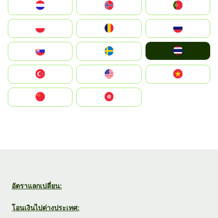
Nederland
Norge
Portugal
Polska
România
Россия
ไทย
Slovensko
Ruoŧŧa
Türkiye
United States
Vietnam
中国
中國香港特別行政區
อัตราแลกเปลี่ยน:
โอนเงินไปต่างประเทศ: