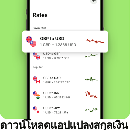
ดาวน์โหลดแอปแปลงสกุลเงิน