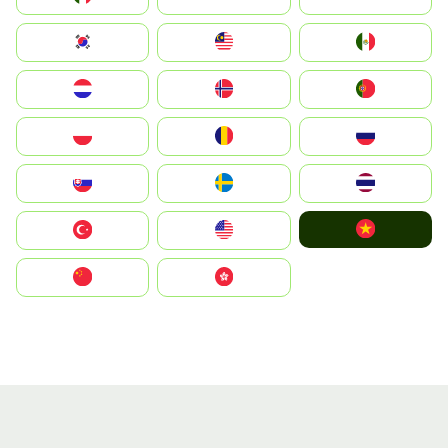
South Korea
Malay
Mexico
Nederland
Norge
Portugal
Polska
România
Россия
Slovensko
Ruoŧŧa
ไทย
Vietnam
Türkiye
United States
中国
中國香港特別行政區