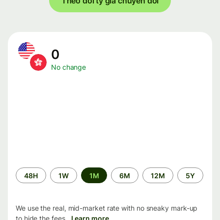
Theo dõi tỷ giá chuyển đổi
0
No change
Time
48H
1W
1M
6M
12M
5Y
period
We use the real, mid-market rate with no sneaky mark-up
to hide the fees.
Learn more