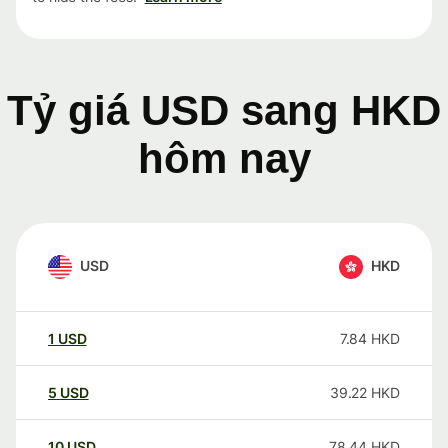
Tỷ giá USD sang HKD
hôm nay
USD
HKD
1
USD
7.84
HKD
5
USD
39.22
HKD
10
USD
78.44
HKD