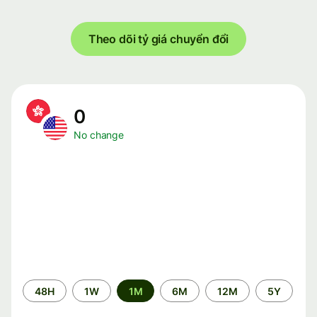
Theo dõi tỷ giá chuyển đổi
0
No change
Time
48H
1W
1M
6M
12M
5Y
period