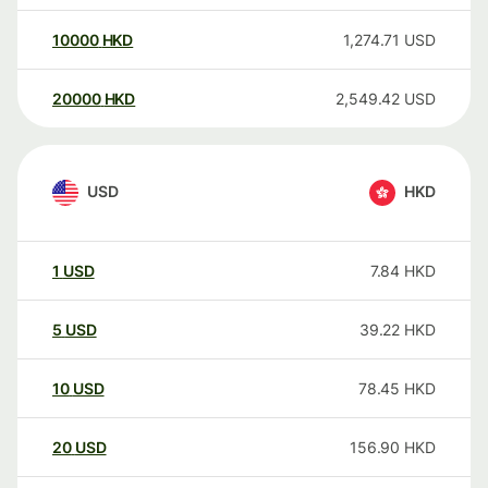
10000
HKD
1,274.71
USD
20000
HKD
2,549.42
USD
USD
HKD
1
USD
7.84
HKD
5
USD
39.22
HKD
10
USD
78.45
HKD
20
USD
156.90
HKD