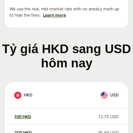
We use the real, mid-market rate with no sneaky mark-up
to hide the fees.
Learn more
Tỷ giá HKD sang USD
hôm nay
HKD
USD
100
HKD
12.75
USD
200
HKD
25.49
USD