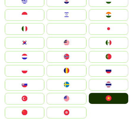
Greece
Hrvatska
Magyarország
Indonesia
Israel
India
Italia
JA
Japan
South Korea
Malay
Mexico
Nederland
Norge
Portugal
Polska
România
Россия
Slovensko
Ruoŧŧa
ไทย
Vietnam
Türkiye
United States
中国
中國香港特別行政區