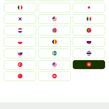
Italia
JA
Japan
South Korea
Malay
Mexico
Nederland
Norge
Portugal
Polska
România
Россия
Slovensko
Ruoŧŧa
ไทย
Vietnam
Türkiye
United States
中国
中國香港特別行政區