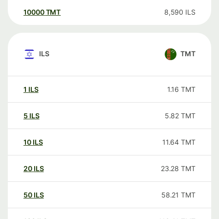
10000
TMT
8,590
ILS
ILS
TMT
1
ILS
1.16
TMT
5
ILS
5.82
TMT
10
ILS
11.64
TMT
20
ILS
23.28
TMT
50
ILS
58.21
TMT