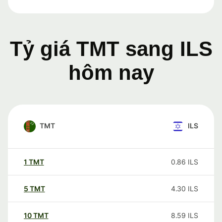
Tỷ giá TMT sang ILS
hôm nay
TMT
ILS
1
TMT
0.86
ILS
5
TMT
4.30
ILS
10
TMT
8.59
ILS