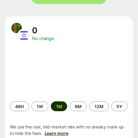
0
No change
Time
48H
1W
1M
6M
12M
5Y
period
We use the real, mid-market rate with no sneaky mark-up
to hide the fees.
Learn more