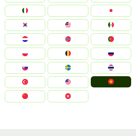
Italia
JA
Japan
South Korea
Malay
Mexico
Nederland
Norge
Portugal
Polska
România
Россия
Slovensko
Ruoŧŧa
ไทย
Vietnam
Türkiye
United States
中国
中國香港特別行政區