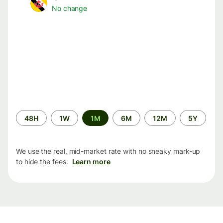
No change
Time
48H
1W
1M
6M
12M
5Y
period
We use the real, mid-market rate with no sneaky mark-up
to hide the fees.
Learn more