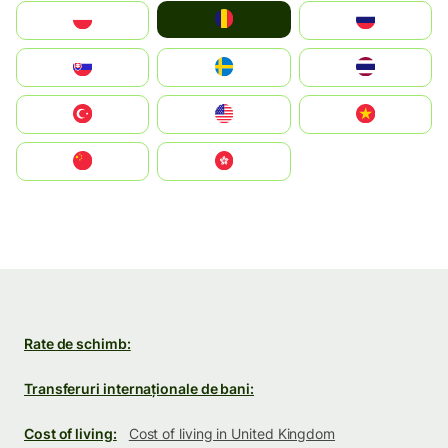
România
Polska
Россия
Slovensko
Ruoŧŧa
ไทย
Türkiye
United States
Vietnam
中国
中國香港特別行政區
Rate de schimb:
Transferuri internaționale de bani:
Cost of living:
Cost of living in United Kingdom