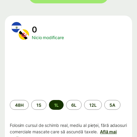
0
Nicio modificare
Perioada
48H
1S
1L
6L
12L
5A
Folosim cursul de schimb real, mediu al pieței, fără adaosuri
comerciale mascate care să ascundă taxele.
Află mai