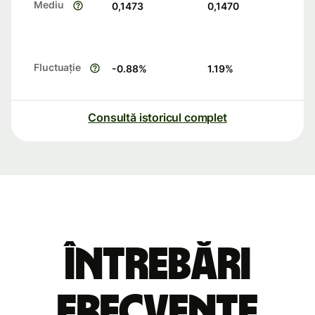
Mediu
0,1473
0,1470
Fluctuație
-0.88
%
1.19
%
Consultă istoricul complet
Întrebări
frecvente