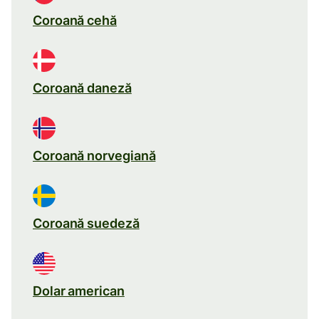
Coroană cehă
Coroană daneză
Coroană norvegiană
Coroană suedeză
Dolar american