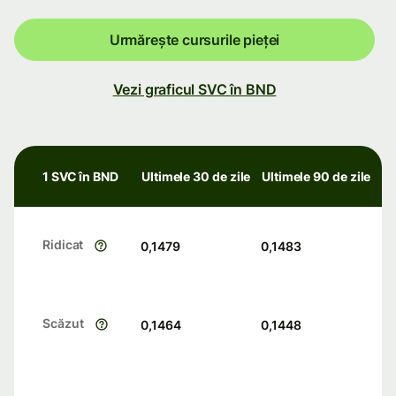
Urmărește cursurile pieței
Vezi graficul SVC în BND
1 SVC în BND
Ultimele 30 de zile
Ultimele 90 de zile
Ridicat
0,1479
0,1483
Scăzut
0,1464
0,1448