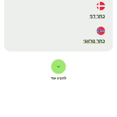
כתר דני
כתר נורווגי
להציג עוד