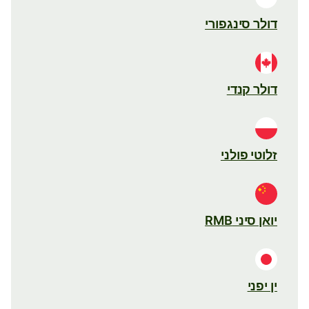
דולר סינגפורי
דולר קנדי
זלוטי פולני
יואן סיני RMB
ין יפני