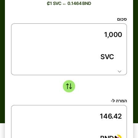
₡1 SVC ← 0.1464 BND
סכום
SVC
המרה ל-