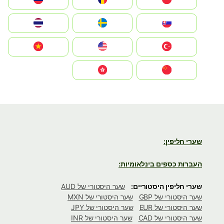
Slovensko
Ruoŧŧa
ไทย
Türkiye
United States
Vietnam
中国
中國香港特別行政區
שערי חליפין:
העברות כספים בינלאומיות:
שערי חליפין היסטוריים:
שער היסטורי של AUD
שער היסטורי של GBP
שער היסטורי של MXN
שער היסטורי של EUR
שער היסטורי של JPY
שער היסטורי של CAD
שער היסטורי של INR