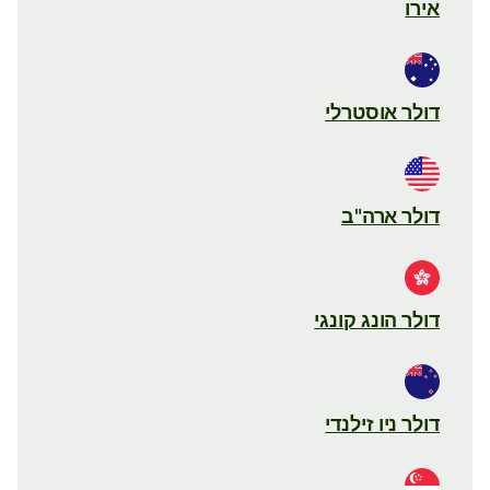
אירו
דולר אוסטרלי
דולר ארה"ב
דולר הונג קונגי
דולר ניו זילנדי