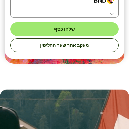
BND
שלחו כסף
מעקב אחר שער החליפין