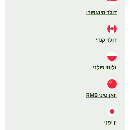
דולר סינגפורי
דולר קנדי
זלוטי פולני
יואן סיני RMB
ין יפני