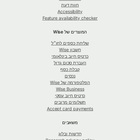
חוות דעת
Accessibility
Feature availability checker
המוצרים של Wise
שליחת כספים לחו״ל
חשבון Wise
כרטיס חיוב בינלאומי
העברת סכום גדול
קבלת כסף
נכסים
הפלטפורמה של Wise
Wise Business
כרטיס חיוב עסקי
תשלומים מרובים
Accept card payments
משאבים
חדשות ובלוג