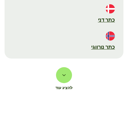
כתר דני
כתר נורווגי
להציג עוד