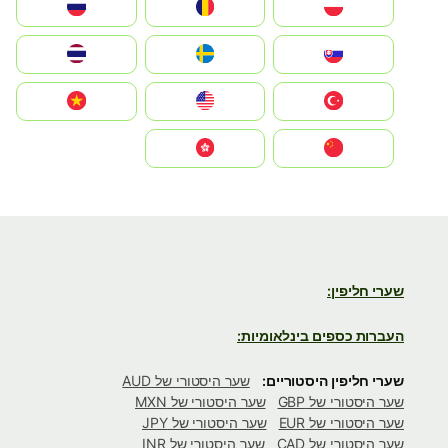
Polska
România
Россия
Slovensko
Ruoŧŧa
ไทย
Türkiye
United States
Vietnam
中国
中國香港特別行政區
שערי חליפין:
העברות כספים בינלאומיות:
שערי חליפין היסטוריים:
שער היסטורי של AUD
שער היסטורי של GBP
שער היסטורי של MXN
שער היסטורי של EUR
שער היסטורי של JPY
שער היסטורי של CAD
שער היסטורי של INR