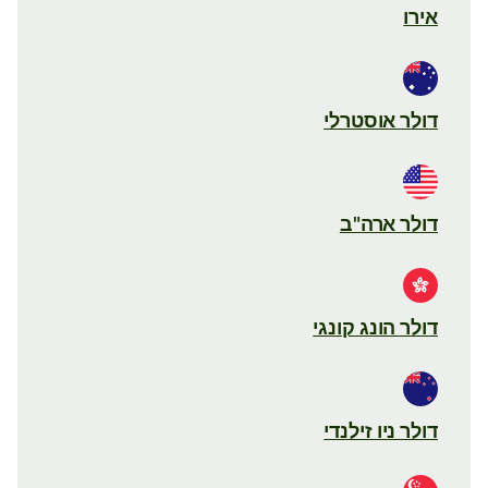
אירו
דולר אוסטרלי
דולר ארה"ב
דולר הונג קונגי
דולר ניו זילנדי