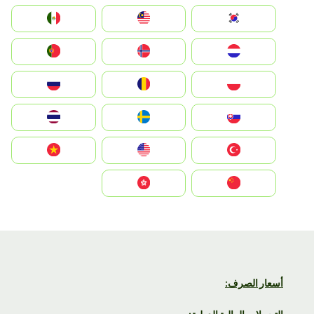
South Korea
Malay
Mexico
Nederland
Norge
Portugal
Polska
România
Россия
Slovensko
Ruoŧŧa
ไทย
Türkiye
United States
Vietnam
中国
中國香港特別行政區
أسعار الصرف: