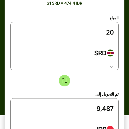
$1 SRD = 474.4 IDR
المبلغ
SRD
تم التحويل إلى