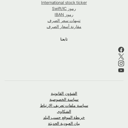
International stock ticker
رموز Swift/IC
رموز IBAN
تنبيهات سعر الصرف
مقارنة أسعار الصرف
تابعنا
الشؤون القانونية
سياسة الخصوصية
سياسة ملفات تعريف الارتباط
الشكاوى
خريطة الموقع حسب البلد
بيان العبودية الحديثة