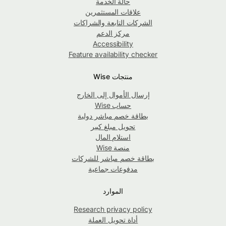
حالة الخدمة
علاقات المستثمرين
الشركات التابعة والشراكات
مركز الدعم
Accessibility
Feature availability checker
منتجات Wise
إرسال الأموال إلى الخارج
حساب Wise
بطاقة خصم مباشر دولية
تحويل مبلغ كبير
استلام المال
منصة Wise
بطاقة خصم مباشر للشركات
مدفوعات جماعية
الموارد
Research privacy policy
أداة تحويل العملة