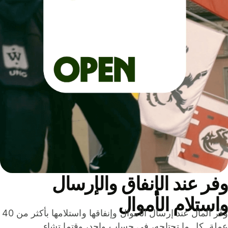
ر عند الإنفاق والإرسال
ستلام الأموال
وفّر المال عند إرسال الأموال وإنفاقها واستلامها بأكثر من 40
لة. كل ما تحتاجه، في حساب واحد، وقتما تشاء.