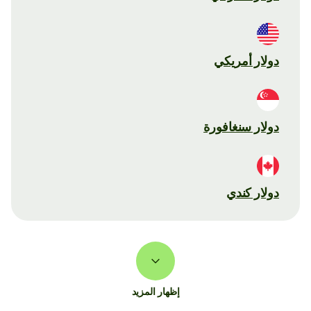
دولار أمريكي
دولار سنغافورة
دولار كندي
إظهار المزيد