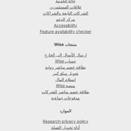
حالة الخدمة
علاقات المستثمرين
الشركات التابعة والشراكات
مركز الدعم
Accessibility
Feature availability checker
منتجات Wise
إرسال الأموال إلى الخارج
حساب Wise
بطاقة خصم مباشر دولية
تحويل مبلغ كبير
استلام المال
منصة Wise
بطاقة خصم مباشر للشركات
مدفوعات جماعية
الموارد
Research privacy policy
أداة تحويل العملة