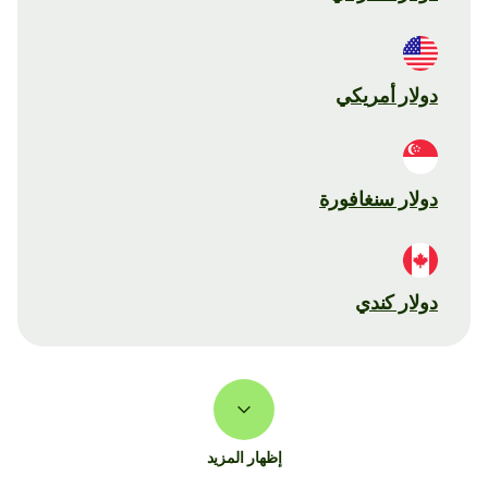
دولار أمريكي
دولار سنغافورة
دولار كندي
إظهار المزيد