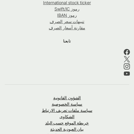
International stock ticker
رموز Swift/IC
رموز IBAN
تنبيهات سعر الصرف
مقارنة أسعار الصرف
تابعنا
الشؤون القانونية
سياسة الخصوصية
سياسة ملفات تعريف الارتباط
الشكاوى
خريطة الموقع حسب البلد
بيان العبودية الحديثة