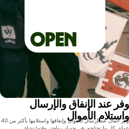
ر عند الإنفاق والإرسال
ستلام الأموال
وفّر المال عند إرسال الأموال وإنفاقها واستلامها بأكثر من 40
لة. كل ما تحتاجه، في حساب واحد، وقتما تشاء.