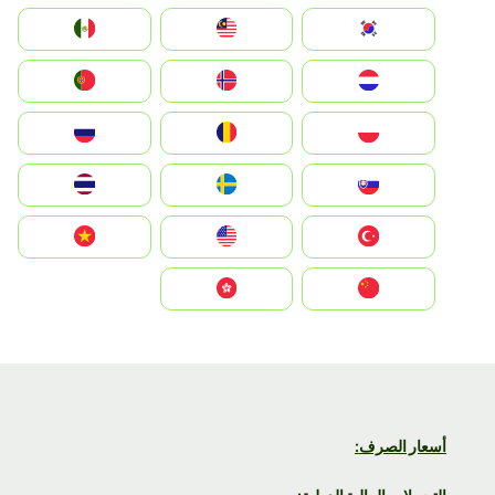
South Korea
Malay
Mexico
Nederland
Norge
Portugal
Polska
România
Россия
Slovensko
Ruoŧŧa
ไทย
Türkiye
United States
Vietnam
中国
中國香港特別行政區
أسعار الصرف: