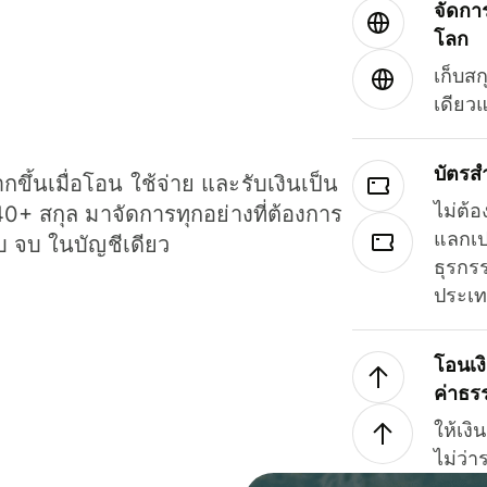
จัดกา
โลก
เก็บสก
เดียว
บัตรส
ขึ้นเมื่อโอน ใช้จ่าย และรับเงินเป็น
ไม่ต้อ
40+ สกุล มาจัดการทุกอย่างที่ต้องการ
แลกเป
รบ จบ ในบัญชีเดียว
ธุรกรร
ประเ
โอนเง
ค่าธร
ให้เง
ไม่ว่