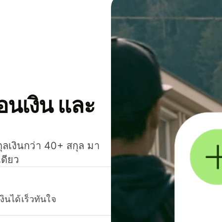
โอนเงิน และ
กุลเงินกว่า 40+ สกุล มา
เดียว
งินได้เร็วทันใจ