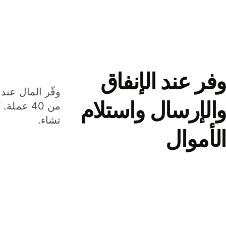
وفر عند الإنفاق
وفّر المال عند 
والإرسال واستلام
من 40 عم
تشاء.
الأموال