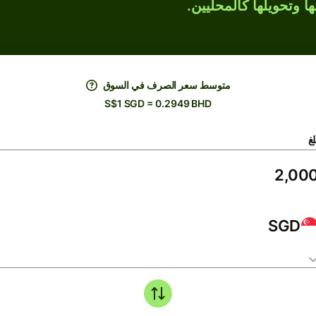
ها وتحويلها كالمحليين.
متوسط ​​سعر الصرف في السوق
S$1 SGD = 0.2949 BHD
لغ
SGD