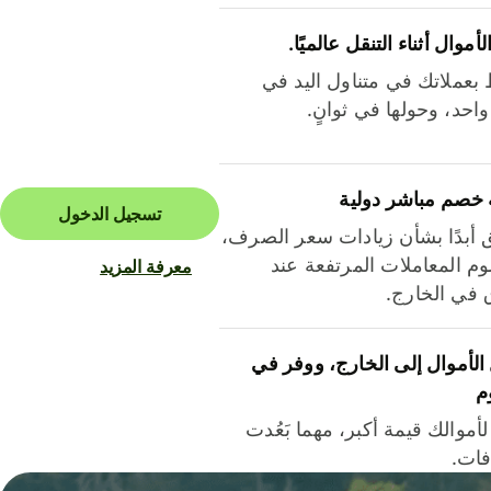
لأموال أثناء التنقل عالميًا.
بعملاتك في متناول اليد في
احد، وحولها في ثوانٍ.
 خصم مباشر دولية
تسجيل الدخول
ق أبدًا بشأن زيادات سعر الصرف،
م المعاملات المرتفعة عند
معرفة المزيد
ق في الخارج.
لأموال إلى الخارج، ووفر في
م
أموالك قيمة أكبر، مهما بَعُدت
فات.