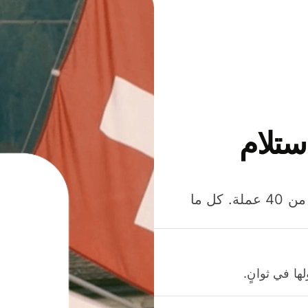
ستلام
وفّر المال عند إرسال الأموال وإنفاقها واستلامها بأكثر من 40 عملة. كل ما
ا في ثوانٍ.