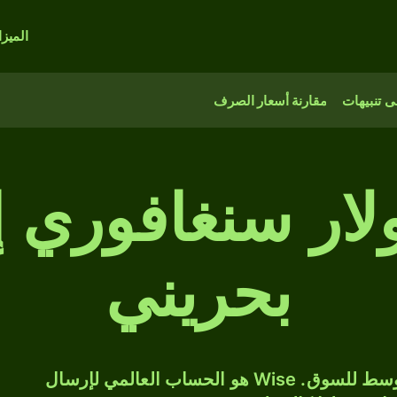
الميز
 تنبيهات
مقارنة أسعار الصرف
2, دولار سنغافوري 
بحريني
حوّل SGD إلى BHD بسعر الصرف المتوسط للسوق. Wise هو الحساب العالمي لإرسال