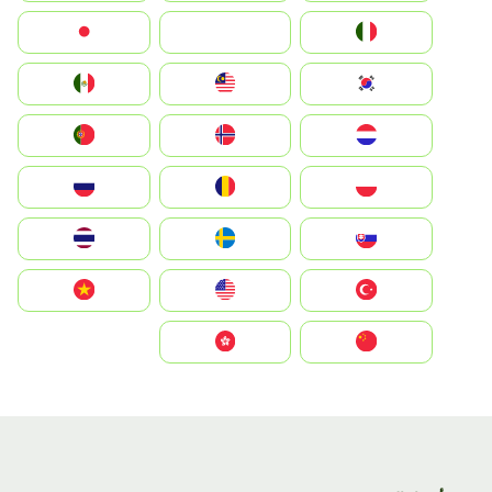
Italia
JA
Japan
South Korea
Malay
Mexico
Nederland
Norge
Portugal
Polska
România
Россия
Slovensko
Ruoŧŧa
ไทย
Türkiye
United States
Vietnam
中国
中國香港特別行政區