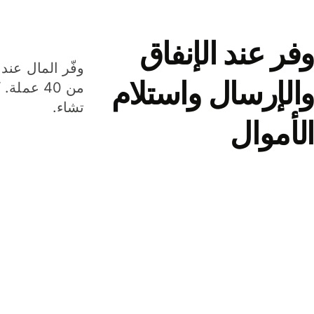
وفر عند الإنفاق
وفّر المال عند 
والإرسال واستلام
من 40 عم
تشاء.
الأموال