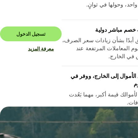
احد، وحولها في ثوانٍ.
 خصم مباشر دولية
تسجيل الدخول
ق أبدًا بشأن زيادات سعر الصرف،
م المعاملات المرتفعة عند
معرفة المزيد
ق في الخارج.
لأموال إلى الخارج، ووفر في
م
أموالك قيمة أكبر، مهما بَعُدت
فات.