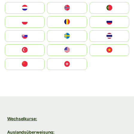
Nederland
Norge
Portugal
Polska
România
Россия
Slovensko
Ruoŧŧa
ไทย
Türkiye
United States
Vietnam
中国
中國香港特別行政區
Wechselkurse:
Auslandsüberweisung: