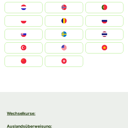
Nederland
Norge
Portugal
Polska
România
Россия
Slovensko
Ruoŧŧa
ไทย
Türkiye
United States
Vietnam
中国
中國香港特別行政區
Wechselkurse:
Auslandsüberweisung: