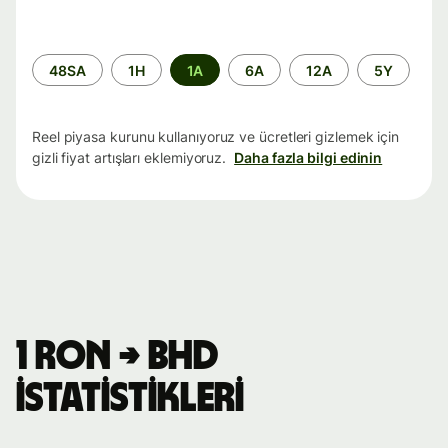
Zaman
48SA
1H
1A
6A
12A
5Y
aralığı
Reel piyasa kurunu kullanıyoruz ve ücretleri gizlemek için
gizli fiyat artışları eklemiyoruz.
Daha fazla bilgi edinin
1 RON → BHD
istatistikleri