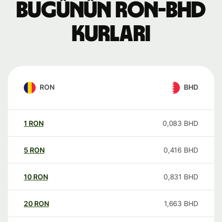
Bugünün RON-BHD
kurları
RON
BHD
1
RON
0,083
BHD
5
RON
0,416
BHD
10
RON
0,831
BHD
20
RON
1,663
BHD