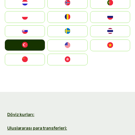
Nederland
Norge
Portugal
Polska
România
Россия
Slovensko
Ruoŧŧa
ไทย
Türkiye
United States
Vietnam
中国
中國香港特別行政區
Döviz kurları:
Uluslararası para transferleri: