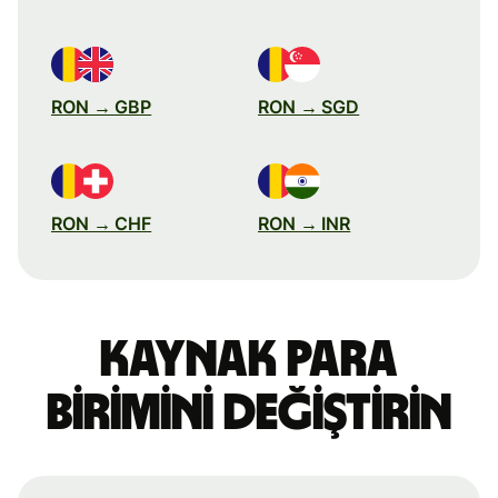
RON → GBP
RON → SGD
RON → CHF
RON → INR
Kaynak para
birimini değiştirin