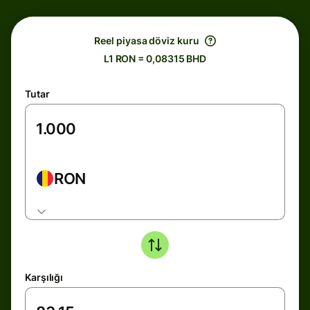
Reel piyasa döviz kuru
L1 RON = 0,08315 BHD
Tutar
RON
Karşılığı