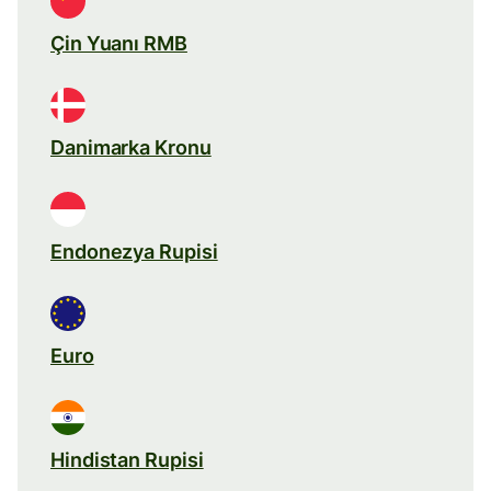
Çin Yuanı RMB
Danimarka Kronu
Endonezya Rupisi
Euro
Hindistan Rupisi