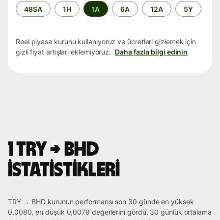
Zaman
48SA
1H
1A
6A
12A
5Y
aralığı
Reel piyasa kurunu kullanıyoruz ve ücretleri gizlemek için
gizli fiyat artışları eklemiyoruz.
Daha fazla bilgi edinin
1 TRY → BHD
istatistikleri
TRY → BHD kurunun performansı son 30 günde en yüksek
0,0080, en düşük 0,0079 değerlerini gördü. 30 günlük ortalama