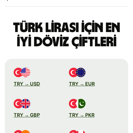
Türk lirası için en
iyi döviz çiftleri
TRY → USD
TRY → EUR
TRY → GBP
TRY → PKR