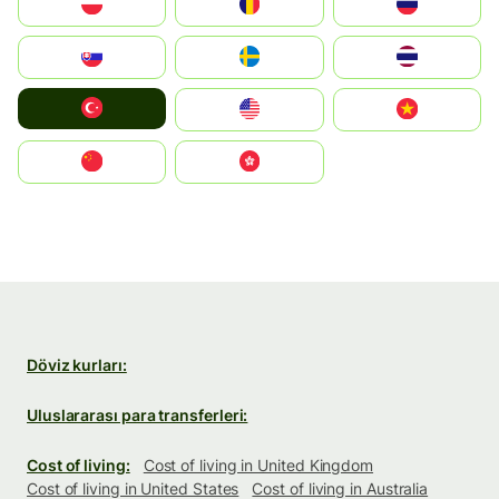
Polska
România
Россия
Slovensko
Ruoŧŧa
ไทย
Türkiye
United States
Vietnam
中国
中國香港特別行政區
Döviz kurları:
Uluslararası para transferleri:
Cost of living:
Cost of living in United Kingdom
Cost of living in United States
Cost of living in Australia