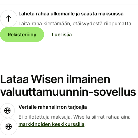
Lähetä rahaa ulkomaille ja säästä maksuissa
Laita raha kiertämään, etäisyydestä riippumatta.
Rekisteröidy
Lue lisää
Lataa Wisen ilmainen
valuuttamuunnin-sovellus
Vertaile rahansiirron tarjoajia
Ei piilotettuja maksuja. Wisella siirrät rahaa aina
markkinoiden keskikurssilla
.