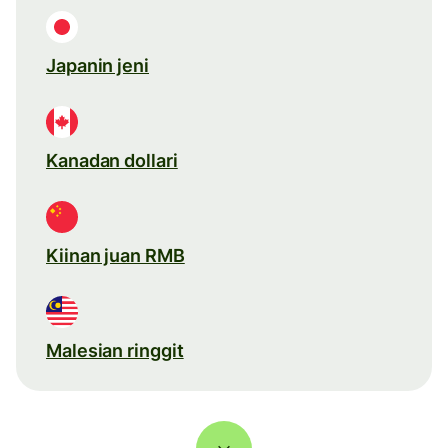
Japanin jeni
Kanadan dollari
Kiinan juan RMB
Malesian ringgit