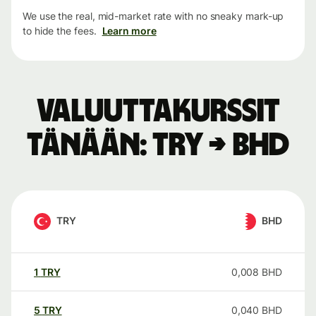
We use the real, mid-market rate with no sneaky mark-up
to hide the fees.
Learn more
Valuuttakurssit
tänään: TRY → BHD
TRY
BHD
1
TRY
0,008
BHD
5
TRY
0,040
BHD