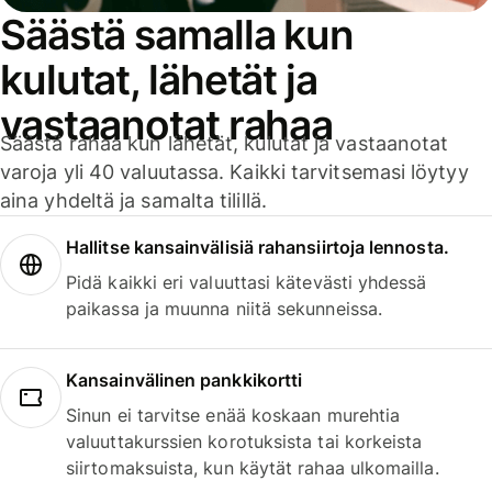
Säästä samalla kun
kulutat, lähetät ja
vastaanotat rahaa
Säästä rahaa kun lähetät, kulutat ja vastaanotat
varoja yli 40 valuutassa. Kaikki tarvitsemasi löytyy
aina yhdeltä ja samalta tilillä.
Hallitse kansainvälisiä rahansiirtoja lennosta.
Pidä kaikki eri valuuttasi kätevästi yhdessä
paikassa ja muunna niitä sekunneissa.
Kansainvälinen pankkikortti
Sinun ei tarvitse enää koskaan murehtia
valuuttakurssien korotuksista tai korkeista
siirtomaksuista, kun käytät rahaa ulkomailla.