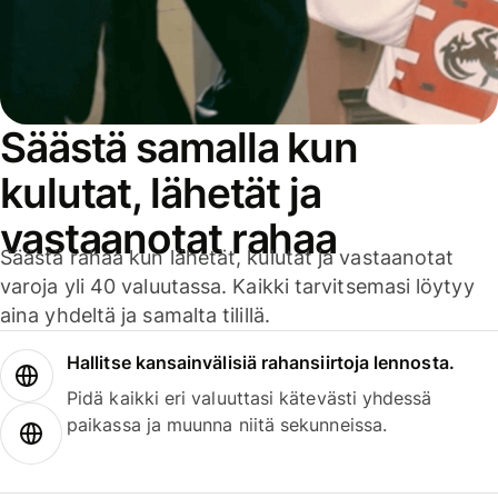
Säästä samalla kun
kulutat, lähetät ja
vastaanotat rahaa
Säästä rahaa kun lähetät, kulutat ja vastaanotat
varoja yli 40 valuutassa. Kaikki tarvitsemasi löytyy
aina yhdeltä ja samalta tilillä.
Hallitse kansainvälisiä rahansiirtoja lennosta.
Pidä kaikki eri valuuttasi kätevästi yhdessä
paikassa ja muunna niitä sekunneissa.