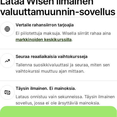
Lataa Wisen ilmainen
valuuttamuunnin-sovellus
Vertaile rahansiirron tarjoajia
Ei piilotettuja maksuja. Wisella siirrät rahaa aina
markkinoiden keskikurssilla
.
Seuraa reaaliaikaisia vaihtokursseja
Tallenna suosikkivaluuttasi ja seuraa, miten sen
vaihtokurssi muuttuu ajan mittaan.
Täysin ilmainen. Ei mainoksia.
Lataus onnistuu vain sekunneissa. Täysin ilmainen
sovellus, jossa ei ole ärsyttäviä mainoksia.