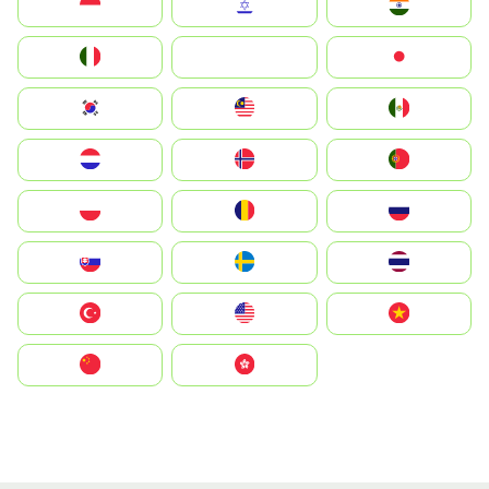
Indonesia
Israel
India
Italia
JA
Japan
South Korea
Malay
Mexico
Nederland
Norge
Portugal
Polska
România
Россия
Slovensko
Ruoŧŧa
ไทย
Türkiye
United States
Vietnam
中国
中國香港特別行政區