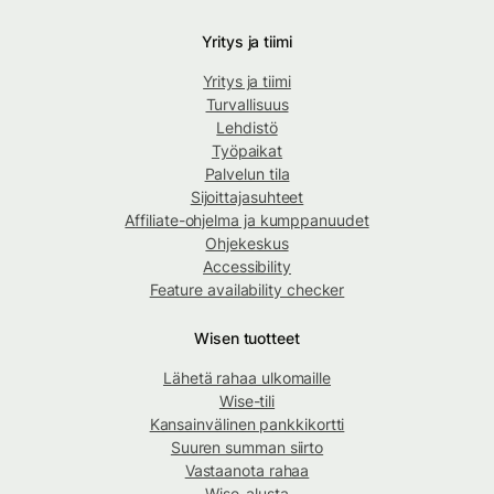
Yritys ja tiimi
Yritys ja tiimi
Turvallisuus
Lehdistö
Työpaikat
Palvelun tila
Sijoittajasuhteet
Affiliate-ohjelma ja kumppanuudet
Ohjekeskus
Accessibility
Feature availability checker
Wisen tuotteet
Lähetä rahaa ulkomaille
Wise-tili
Kansainvälinen pankkikortti
Suuren summan siirto
Vastaanota rahaa
Wise-alusta