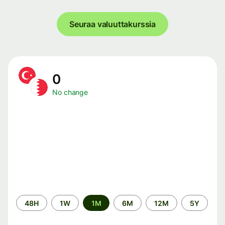
Seuraa valuuttakurssia
0
No change
Time
48H
1W
1M
6M
12M
5Y
period