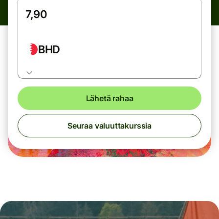
BHD
Lähetä rahaa
Seuraa valuuttakurssia