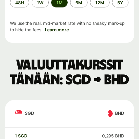
Time
48H
1W
1M
6M
12M
5Y
period
We use the real, mid-market rate with no sneaky mark-up
to hide the fees.
Learn more
Valuuttakurssit
tänään: SGD → BHD
SGD
BHD
1
SGD
0,295
BHD