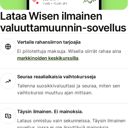
Lataa Wisen ilmainen
valuuttamuunnin-sovellus
Vertaile rahansiirron tarjoajia
Ei piilotettuja maksuja. Wisella siirrät rahaa aina
markkinoiden keskikurssilla
.
Seuraa reaaliaikaisia vaihtokursseja
Tallenna suosikkivaluuttasi ja seuraa, miten sen
vaihtokurssi muuttuu ajan mittaan.
Täysin ilmainen. Ei mainoksia.
Lataus onnistuu vain sekunneissa. Täysin ilmainen
sovellus, jossa ei ole ärsyttäviä mainoksia.