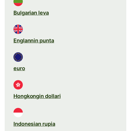
Bulgarian leva
Englannin punta
euro
Hongkongin dollari
Indonesian rupia