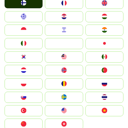
Suomi
France
United Kingdom
Greece
Hrvatska
Magyarország
Indonesia
Israel
India
Italia
JA
Japan
South Korea
Malay
Mexico
Nederland
Norge
Portugal
Polska
România
Россия
Slovensko
Ruoŧŧa
ไทย
Türkiye
United States
Vietnam
中国
中國香港特別行政區