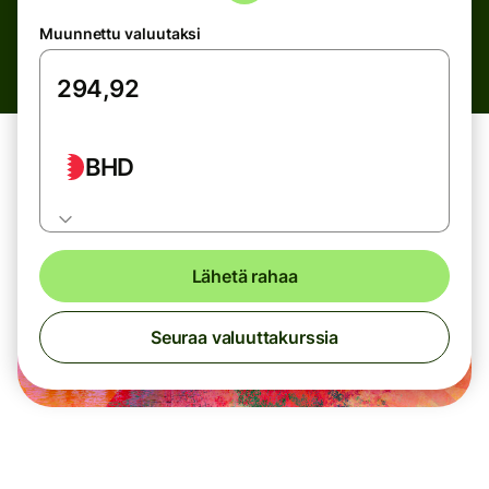
Muunnettu valuutaksi
BHD
Lähetä rahaa
Seuraa valuuttakurssia