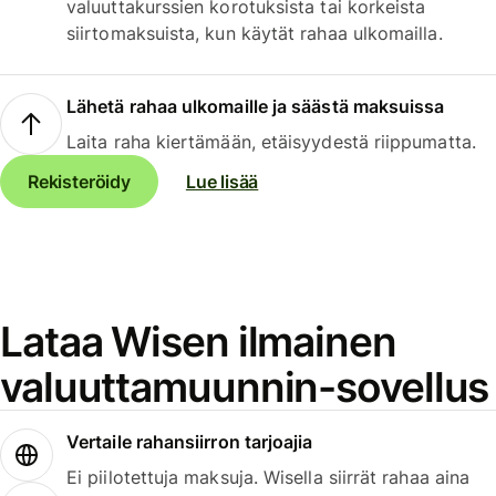
valuuttakurssien korotuksista tai korkeista
siirtomaksuista, kun käytät rahaa ulkomailla.
Lähetä rahaa ulkomaille ja säästä maksuissa
Laita raha kiertämään, etäisyydestä riippumatta.
Rekisteröidy
Lue lisää
Lataa Wisen ilmainen
valuuttamuunnin-sovellus
Vertaile rahansiirron tarjoajia
Ei piilotettuja maksuja. Wisella siirrät rahaa aina