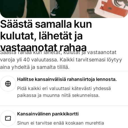
Säästä samalla kun
kulutat, lähetät ja
vastaanotat rahaa
Säästä rahaa kun lähetät, kulutat ja vastaanotat
varoja yli 40 valuutassa. Kaikki tarvitsemasi löytyy
aina yhdeltä ja samalta tilillä.
Hallitse kansainvälisiä rahansiirtoja lennosta.
Pidä kaikki eri valuuttasi kätevästi yhdessä
paikassa ja muunna niitä sekunneissa.
Kansainvälinen pankkikortti
Sinun ei tarvitse enää koskaan murehtia