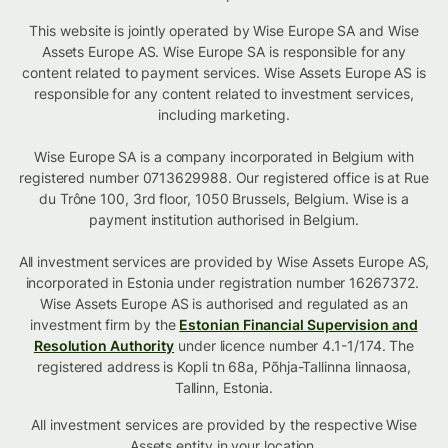
This website is jointly operated by Wise Europe SA and Wise
Assets Europe AS. Wise Europe SA is responsible for any
content related to payment services. Wise Assets Europe AS is
responsible for any content related to investment services,
including marketing.
Wise Europe SA is a company incorporated in Belgium with
registered number 0713629988. Our registered office is at Rue
du Trône 100, 3rd floor, 1050 Brussels, Belgium. Wise is a
payment institution authorised in Belgium.
All investment services are provided by Wise Assets Europe AS,
incorporated in Estonia under registration number 16267372.
Wise Assets Europe AS is authorised and regulated as an
investment firm by the
Estonian Financial Supervision and
Resolution Authority
under licence number 4.1-1/174. The
registered address is Kopli tn 68a, Põhja-Tallinna linnaosa,
Tallinn, Estonia.
All investment services are provided by the respective Wise
Assets
entity in your location
.