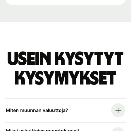
Usein kysytyt
kysymykset
Miten muunnan valuuttoja?
Miksi valuuttojen muuntokurssit