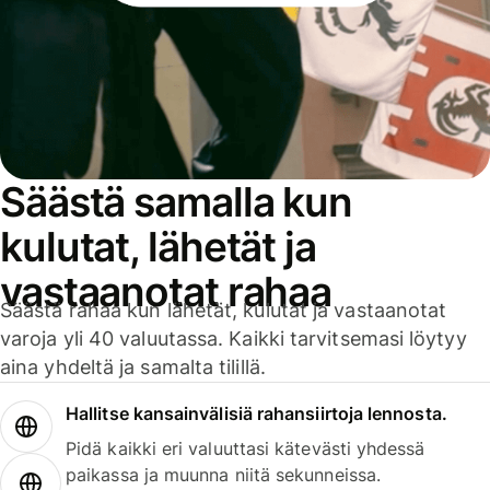
Säästä samalla kun
kulutat, lähetät ja
vastaanotat rahaa
Säästä rahaa kun lähetät, kulutat ja vastaanotat
varoja yli 40 valuutassa. Kaikki tarvitsemasi löytyy
aina yhdeltä ja samalta tilillä.
Hallitse kansainvälisiä rahansiirtoja lennosta.
Pidä kaikki eri valuuttasi kätevästi yhdessä
paikassa ja muunna niitä sekunneissa.