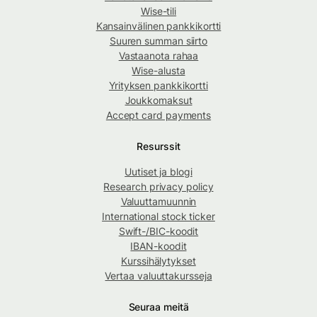
Wise-tili
Kansainvälinen pankkikortti
Suuren summan siirto
Vastaanota rahaa
Wise-alusta
Yrityksen pankkikortti
Joukkomaksut
Accept card payments
Resurssit
Uutiset ja blogi
Research privacy policy
Valuuttamuunnin
International stock ticker
Swift-/BIC-koodit
IBAN-koodit
Kurssihälytykset
Vertaa valuuttakursseja
Seuraa meitä