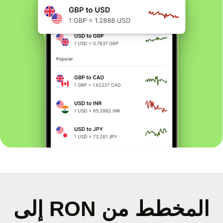
المخطط من RON إلى