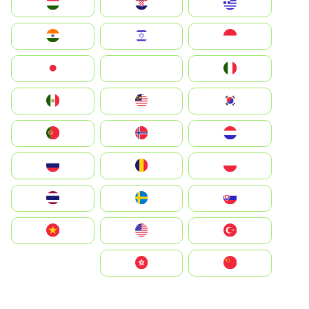
Greece
Hrvatska
Magyarország
Indonesia
Israel
India
Italia
JA
Japan
South Korea
Malay
Mexico
Nederland
Norge
Portugal
Polska
România
Россия
Slovensko
Ruoŧŧa
ไทย
Türkiye
United States
Vietnam
中国
中國香港特別行政區