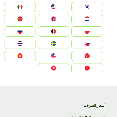
South Korea
Malay
Mexico
Nederland
Norge
Portugal
Polska
România
Россия
Slovensko
Ruoŧŧa
ไทย
Türkiye
United States
Vietnam
中国
中國香港特別行政區
أسعار الصرف: