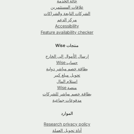
حالة الخدمة
علاقات المستثمرين
الشركات التابعة والشراكات
مركز الدعم
Accessibility
Feature availability checker
منتجات Wise
إرسال الأموال إلى الخارج
حساب Wise
بطاقة خصم مباشر دولية
تحويل مبلغ كبير
استلام المال
منصة Wise
بطاقة خصم مباشر للشركات
مدفوعات جماعية
الموارد
Research privacy policy
أداة تحويل العملة