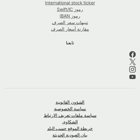
International stock ticker
رموز Swift/IC
رموز IBAN
تنبيهات سعر الصرف
مقارنة أسعار الصرف
تابعنا
الشؤون القانونية
سياسة الخصوصية
سياسة ملفات تعريف الارتباط
الشكاوى
خريطة الموقع حسب البلد
بيان العبودية الحديثة