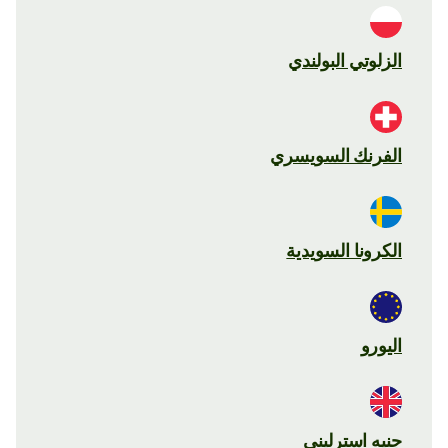
الزلوتي البولندي
الفرنك السويسري
الكرونا السويدية
اليورو
جنيه استرليني