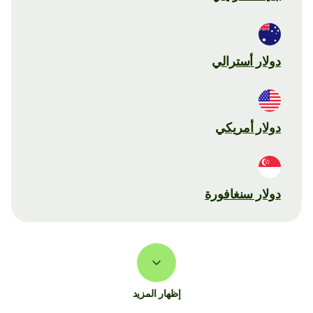
دولار أسترالي
دولار أمريكي
دولار سنغافورة
إظهار المزيد