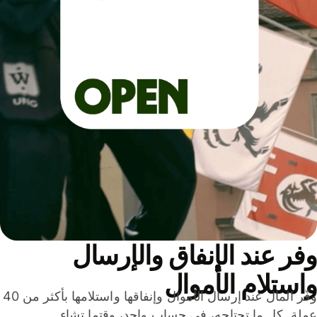
ر عند الإنفاق والإرسال
ستلام الأموال
وفّر المال عند إرسال الأموال وإنفاقها واستلامها بأكثر من 40
لة. كل ما تحتاجه، في حساب واحد، وقتما تشاء.