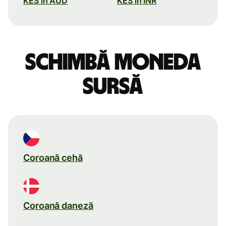
KES în AUD
KES în INR
Schimbă moneda
sursă
Coroană cehă
Coroană daneză