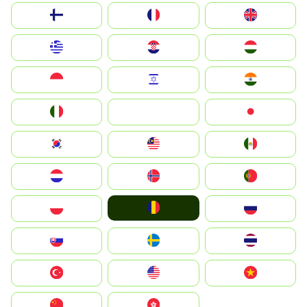
Suomi
France
United Kingdom
Greece
Hrvatska
Magyarország
Indonesia
Israel
India
Italia
JA
Japan
South Korea
Malay
Mexico
Nederland
Norge
Portugal
România
Polska
Россия
Slovensko
Ruoŧŧa
ไทย
Türkiye
United States
Vietnam
中国
中國香港特別行政區