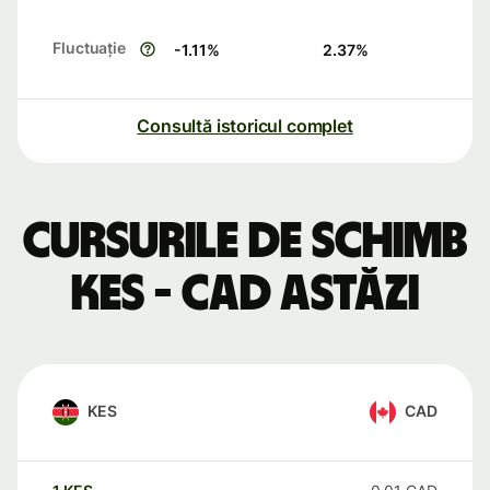
Fluctuație
-1.11
%
2.37
%
Consultă istoricul complet
Cursurile de schimb
KES - CAD astăzi
KES
CAD