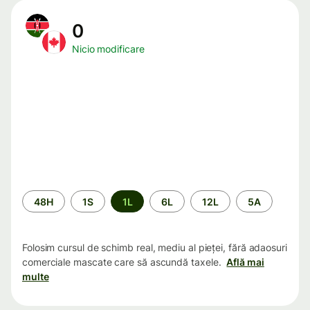
0
Nicio modificare
Perioada
48H
1S
1L
6L
12L
5A
Folosim cursul de schimb real, mediu al pieței, fără adaosuri
comerciale mascate care să ascundă taxele.
Află mai
multe