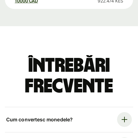
10000
CAD
922.474
KES
Întrebări
frecvente
Cum convertesc monedele?