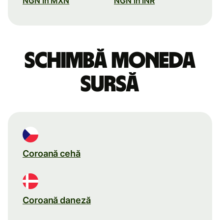
NGN în MXN
NGN în INR
Schimbă moneda
sursă
Coroană cehă
Coroană daneză