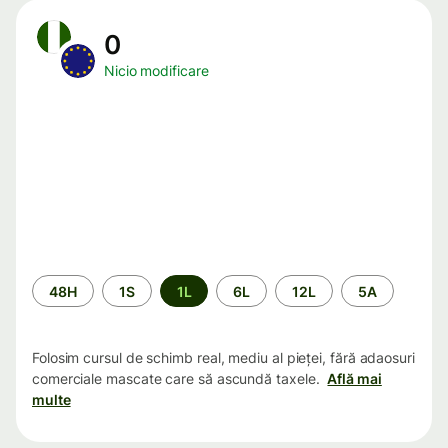
0
Nicio modificare
Perioada
48H
1S
1L
6L
12L
5A
Folosim cursul de schimb real, mediu al pieței, fără adaosuri
comerciale mascate care să ascundă taxele.
Află mai
multe