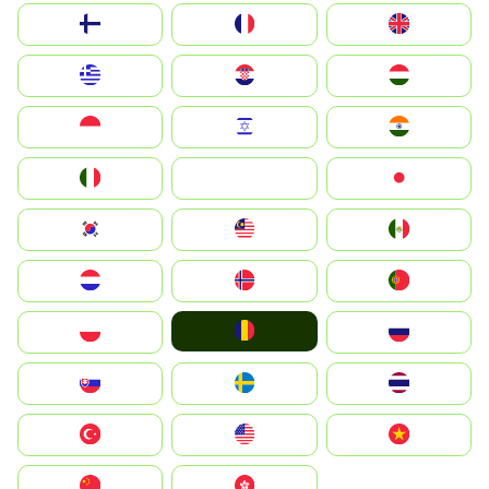
Suomi
France
United Kingdom
Greece
Hrvatska
Magyarország
Indonesia
Israel
India
Italia
JA
Japan
South Korea
Malay
Mexico
Nederland
Norge
Portugal
România
Polska
Россия
Slovensko
Ruoŧŧa
ไทย
Türkiye
United States
Vietnam
中国
中國香港特別行政區