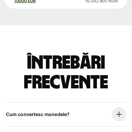
10000
EUR
16.042.900
NGN
Întrebări
frecvente
Cum convertesc monedele?