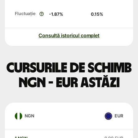
Fluctuație
-1.87
%
0.15
%
Consultă istoricul complet
Cursurile de schimb
NGN - EUR astăzi
NGN
EUR