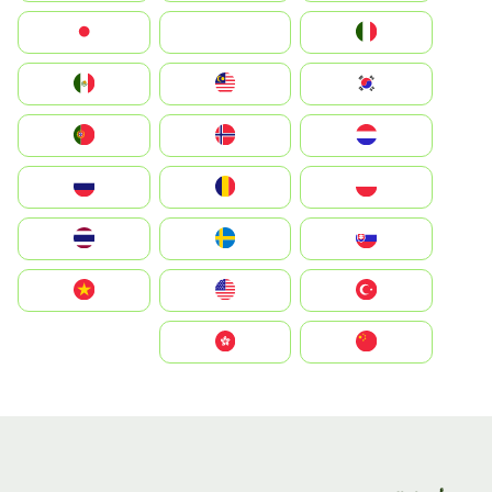
Italia
JA
Japan
South Korea
Malay
Mexico
Nederland
Norge
Portugal
Polska
România
Россия
Slovensko
Ruoŧŧa
ไทย
Türkiye
United States
Vietnam
中国
中國香港特別行政區