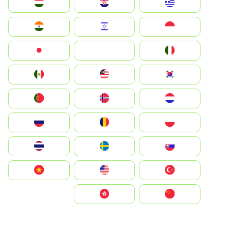
Greece
Hrvatska
Magyarország
Indonesia
Israel
India
Italia
JA
Japan
South Korea
Malay
Mexico
Nederland
Norge
Portugal
Polska
România
Россия
Slovensko
Ruoŧŧa
ไทย
Türkiye
United States
Vietnam
中国
中國香港特別行政區