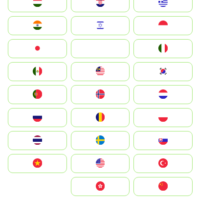
Greece
Hrvatska
Magyarország
Indonesia
Israel
India
Italia
JA
Japan
South Korea
Malay
Mexico
Nederland
Norge
Portugal
Polska
România
Россия
Slovensko
Ruoŧŧa
ไทย
Türkiye
United States
Vietnam
中国
中國香港特別行政區