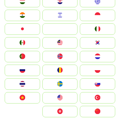
Greece
Hrvatska
Magyarország
Indonesia
Israel
India
Italia
JA
Japan
South Korea
Malay
Mexico
Nederland
Norge
Portugal
Polska
România
Россия
Slovensko
Ruoŧŧa
ไทย
Türkiye
United States
Vietnam
中国
中國香港特別行政區