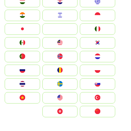
Greece
Hrvatska
Magyarország
Indonesia
Israel
India
Italia
JA
Japan
South Korea
Malay
Mexico
Nederland
Norge
Portugal
Polska
România
Россия
Slovensko
Ruoŧŧa
ไทย
Türkiye
United States
Vietnam
中国
中國香港特別行政區