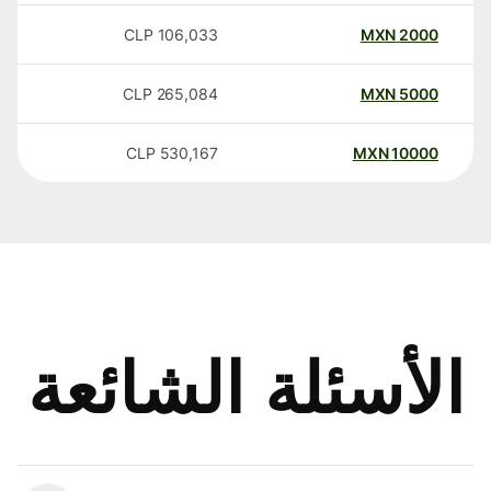
CLP
106,033
MXN
2000
CLP
265,084
MXN
5000
CLP
530,167
MXN
10000
الأسئلة الشائعة