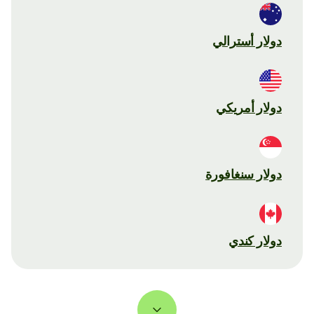
دولار أسترالي
دولار أمريكي
دولار سنغافورة
دولار كندي