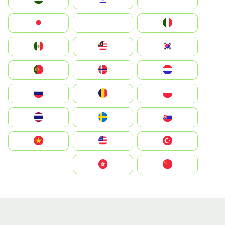
Italia
JA
Japan
South Korea
Malay
Mexico
Nederland
Norge
Portugal
Polska
România
Россия
Slovensko
Ruoŧŧa
ไทย
Türkiye
United States
Vietnam
中国
中國香港特別行政區