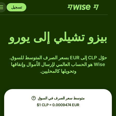
تسجيل
بيزو تشيلي إلى يورو
حوّل CLP إلى EUR بسعر الصرف المتوسط للسوق.
Wise هو الحساب العالمي لإرسال الأموال وإنفاقها
وتحويلها كالمحليين.
متوسط ​​سعر الصرف في السوق
$1 CLP = 0.0009474 EUR