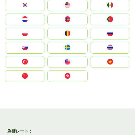
South Korea
Malay
Mexico
Nederland
Norge
Portugal
Polska
România
Россия
Slovensko
Ruoŧŧa
ไทย
Türkiye
United States
Vietnam
中国
中國香港特別行政區
為替レート：