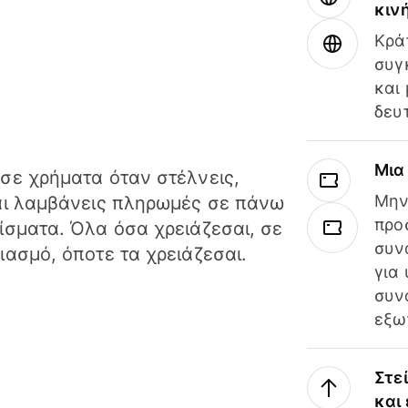
κιν
Κρά
συγ
και
δευ
Μια
σε χρήματα όταν στέλνεις,
Μην
αι λαμβάνεις πληρωμές σε πάνω
προ
ίσματα. Όλα όσα χρειάζεσαι, σε
συν
ιασμό, όποτε τα χρειάζεσαι.
για
συν
εξω
Στε
και