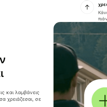
χρε
Κάν
πιάν
ν
ι
ις και λαμβάνεις
α χρειάζεσαι, σε