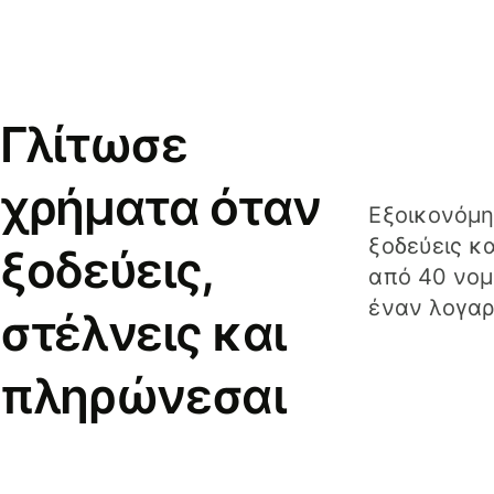
Γλίτωσε
χρήματα όταν
Εξοικονόμη
ξοδεύεις κ
ξοδεύεις,
από 40 νομ
έναν λογαρ
στέλνεις και
πληρώνεσαι