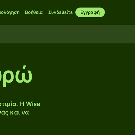
μολόγηση
Βοήθεια
Συνδεθείτε
Εγγραφή
υρώ
τιμία. Η Wise
νάς και να