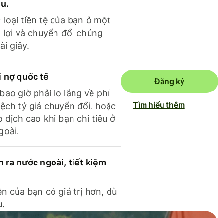
ầu.
 loại tiền tệ của bạn ở một
n lợi và chuyển đổi chúng
ài giây.
i nợ quốc tế
Đăng ký
ao giờ phải lo lắng về phí
Tìm hiểu thêm
ệch tỷ giá chuyển đổi, hoặc
o dịch cao khi bạn chi tiêu ở
goài.
n ra nước ngoài, tiết kiệm
ền của bạn có giá trị hơn, dù
u.