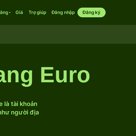
năng
Giá
Trợ giúp
Đăng nhập
Đăng ký
ang Euro
 là tài khoản
 như người địa