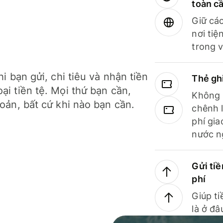
toàn c
Giữ các
nơi tiệ
trong v
hi bạn gửi, chi tiêu và nhận tiền
Thẻ gh
ại tiền tệ. Mọi thứ bạn cần,
Không b
hoản, bất cứ khi nào bạn cần.
chênh l
phí gia
nước n
Gửi tiề
phí
Giúp ti
là ở đâ