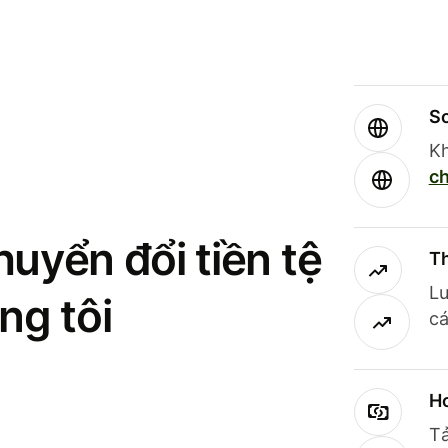
So
Kh
ch
uyển đổi tiền tệ
Th
Lư
ng tôi
cá
Ho
Tả