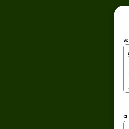
Số 
Ch