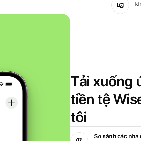
kh
Tải xuống 
tiền tệ Wi
tôi
So sánh các nhà 