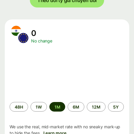
Theo dõi tỷ giá chuyển đổi
0
No change
Time
48H
1W
1M
6M
12M
5Y
period
We use the real, mid-market rate with no sneaky mark-up
to hide the fees.
Learn more