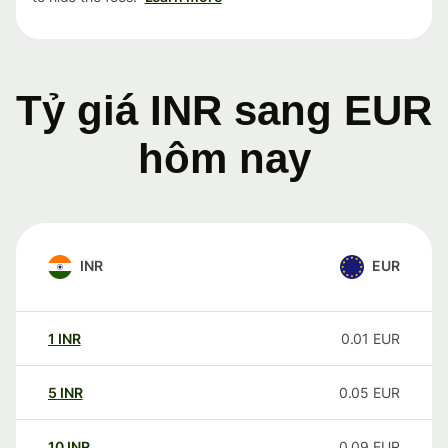
Tỷ giá INR sang EUR
hôm nay
INR
EUR
1
INR
0.01
EUR
5
INR
0.05
EUR
10
INR
0.09
EUR