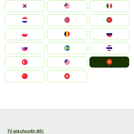
South Korea
Malay
Mexico
Nederland
Norge
Portugal
Polska
România
Россия
Slovensko
Ruoŧŧa
ไทย
Vietnam
Türkiye
United States
中国
中國香港特別行政區
Tỷ giá chuyển đổi: