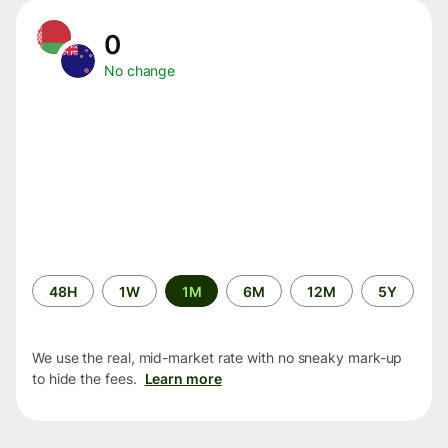
0
No change
Time
48H
1W
1M
6M
12M
5Y
period
We use the real, mid-market rate with no sneaky mark-up
to hide the fees.
Learn more