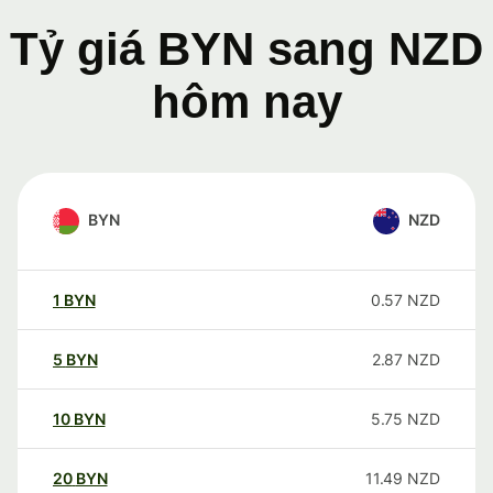
Tỷ giá BYN sang NZD
hôm nay
BYN
NZD
1
BYN
0.57
NZD
5
BYN
2.87
NZD
10
BYN
5.75
NZD
20
BYN
11.49
NZD