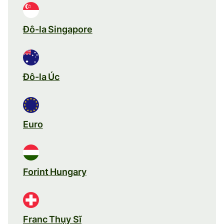
Đô-la Singapore
Đô-la Úc
Euro
Forint Hungary
Franc Thụy Sĩ