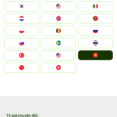
South Korea
Malay
Mexico
Nederland
Norge
Portugal
Polska
România
Россия
Slovensko
Ruoŧŧa
ไทย
Vietnam
Türkiye
United States
中国
中國香港特別行政區
Tỷ giá chuyển đổi: