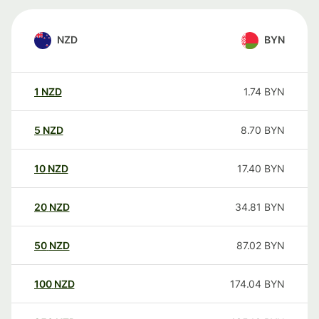
NZD
BYN
1
NZD
1.74
BYN
5
NZD
8.70
BYN
10
NZD
17.40
BYN
20
NZD
34.81
BYN
50
NZD
87.02
BYN
100
NZD
174.04
BYN