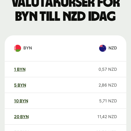
Valutakurser för
BYN till NZD idag
BYN
NZD
1
BYN
0,57
NZD
5
BYN
2,86
NZD
10
BYN
5,71
NZD
20
BYN
11,42
NZD