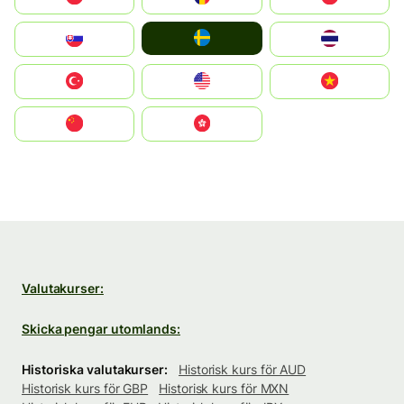
Ruoŧŧa
Slovensko
ไทย
Türkiye
United States
Vietnam
中国
中國香港特別行政區
Valutakurser:
Skicka pengar utomlands:
Historiska valutakurser:
Historisk kurs för AUD
Historisk kurs för GBP
Historisk kurs för MXN