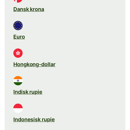
Dansk krona
Euro
Hongkong-dollar
Indisk rupie
Indonesisk rupie