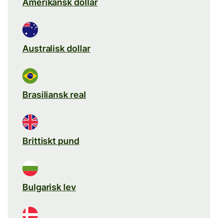
Amerikansk dollar
Australisk dollar
Brasiliansk real
Brittiskt pund
Bulgarisk lev