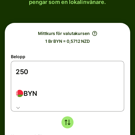
pengar som en lokalinvånare.
Mittkurs för valutakursen
1 Br BYN = 0,5712 NZD
Belopp
BYN