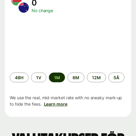
0
No change
Time
48H
1V
1M
6M
12M
5Å
period
We use the real, mid-market rate with no sneaky mark-up
to hide the fees.
Learn more