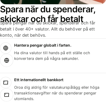
Spara när du spenderar,
skickar och får betalt
Spara pengar när du skickar, spenderar och får
betalt i över 40+ valutor. Allt du behöver på ett
konto, när det behövs.
Hantera pengar globalt i farten.
Ha dina valutor till hands på ett ställe och
konvertera dem på några sekunder.
Ett internationellt bankkort
Oroa dig aldrig för valutakurspålägg eller höga
transaktionsavgifter när du spenderar pengar
utomlands.