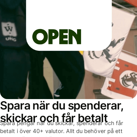
Spara när du spenderar,
skickar och får betalt
Spara pengar när du skickar, spenderar och får
betalt i över 40+ valutor. Allt du behöver på ett