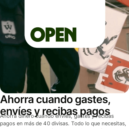
Ahorra cuando gastes,
envíes y recibas pagos
Ahorra dinero cuando envíes, gastes y recibas
pagos en más de 40 divisas. Todo lo que necesitas,